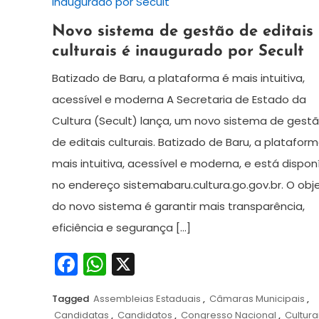
1
Redação
Novo sistema de gestão de editais
de
culturais é inaugurado por Secult
agosto
de
Batizado de Baru, a plataforma é mais intuitiva,
2024
acessível e moderna A Secretaria de Estado da
Cultura (Secult) lança, um novo sistema de gest
de editais culturais. Batizado de Baru, a platafor
mais intuitiva, acessível e moderna, e está dispon
no endereço sistemabaru.cultura.go.gov.br. O obj
do novo sistema é garantir mais transparência,
eficiência e segurança […]
Facebook
WhatsApp
X
Tagged
Assembleias Estaduais
,
Câmaras Municipais
,
Candidatas
,
Candidatos
,
Congresso Nacional
,
Cultura