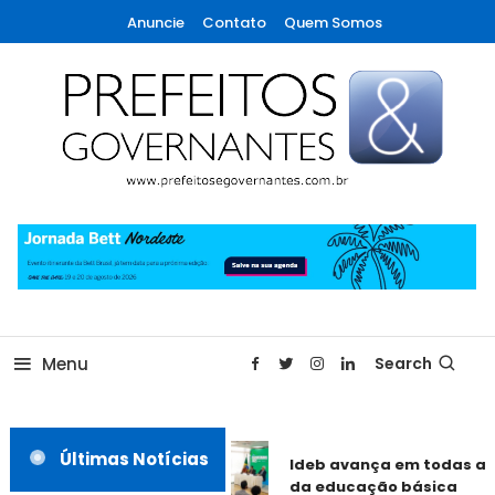
Skip
Anuncie
Contato
Quem Somos
To
Content
A maior revista de gestão municipal do Brasil!
Prefeitos & Governantes
Menu
Search
Últimas Notícias
Ideb avança em todas as
da educação básica