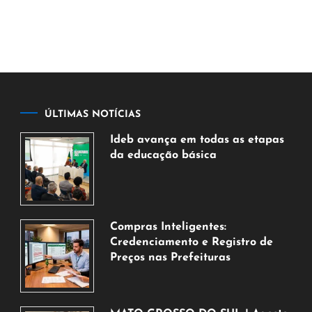
ÚLTIMAS NOTÍCIAS
Ideb avança em todas as etapas
da educação básica
6
de
agosto
de
Compras Inteligentes:
2026
Credenciamento e Registro de
Preços nas Prefeituras
6
de
agosto