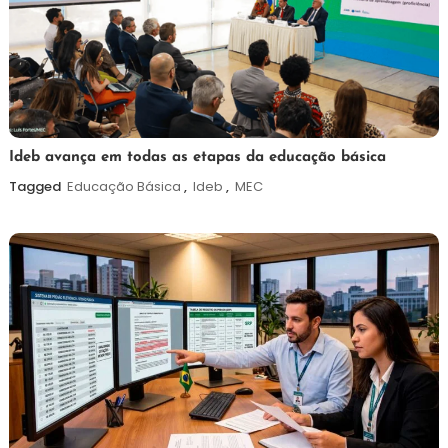
6
Maurilio
Ideb avança em todas as etapas da educação básica
de
Tagged
Educação Básica
,
Ideb
,
MEC
agosto
de
2026