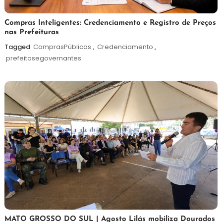
6
Redação
Compras Inteligentes: Credenciamento e Registro de Preços
nas Prefeituras
de
agosto
Tagged
ComprasPúblicas
,
Credenciamento
,
de
prefeitosegovernantes
2026
5
Maurilio
MATO GROSSO DO SUL | Agosto Lilás mobiliza Dourados