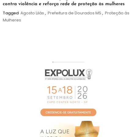
contra violência e reforça rede de proteção às mulheres
de
agosto
Tagged
Agosto Lilás
,
Prefeitura de Dourados MS
,
Proteção às
de
Mulheres
2026