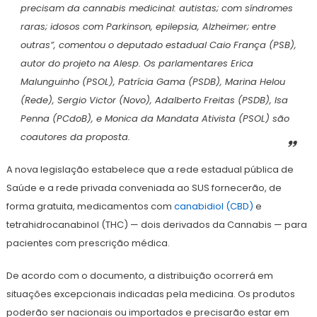
precisam da cannabis medicinal: autistas; com síndromes
raras; idosos com Parkinson, epilepsia, Alzheimer; entre
outras”, comentou o deputado estadual Caio França (PSB),
autor do projeto na Alesp. Os parlamentares Erica
Malunguinho (PSOL), Patrícia Gama (PSDB), Marina Helou
(Rede), Sergio Victor (Novo), Adalberto Freitas (PSDB), Isa
Penna (PCdoB), e Monica da Mandata Ativista (PSOL) são
coautores da proposta.
A nova legislação estabelece que a rede estadual pública de
Saúde e a rede privada conveniada ao SUS fornecerão, de
forma gratuita, medicamentos com
canabidiol (CBD)
e
tetrahidrocanabinol (THC) — dois derivados da Cannabis — para
pacientes com prescrição médica.
De acordo com o documento, a distribuição ocorrerá em
situações excepcionais indicadas pela medicina. Os produtos
poderão ser nacionais ou importados e precisarão estar em