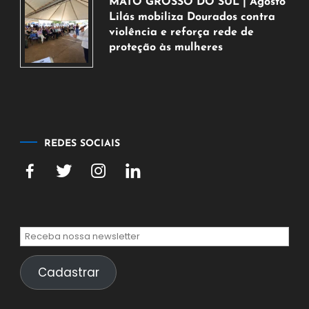
MATO GROSSO DO SUL | Agosto
de
Lilás mobiliza Dourados contra
2026
violência e reforça rede de
proteção às mulheres
5
de
agosto
de
2026
REDES SOCIAIS
Cadastrar