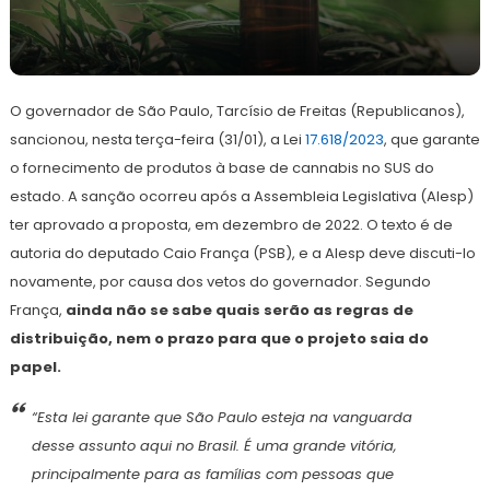
1
Redação
de
O governador de São Paulo, Tarcísio de Freitas (Republicanos),
fevereiro
de
sancionou, nesta terça-feira (31/01), a Lei
17.618/2023
, que garante
2023
o fornecimento de produtos à base de cannabis no SUS do
estado. A sanção ocorreu após a Assembleia Legislativa (Alesp)
ter aprovado a proposta, em dezembro de 2022. O texto é de
autoria do deputado Caio França (PSB), e a Alesp deve discuti-lo
novamente, por causa dos vetos do governador. Segundo
França,
ainda não se sabe quais serão as regras de
distribuição, nem o prazo para que o projeto saia do
papel.
“Esta lei garante que São Paulo esteja na vanguarda
desse assunto aqui no Brasil. É uma grande vitória,
principalmente para as famílias com pessoas que