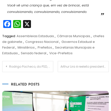
Você vê uma criança que, em vez de brincar, está
convulsionando, convulsionando, convulsionando.
Facebook
WhatsApp
X
Tagged
Assembleias Estaduais
,
Câmaras Municipais
,
chefes
de gabinete
,
Congresso Nacional
,
Governos Estadual e
Federal
,
Ministérios
,
Prefeitos
,
Secretarias Municipais e
Estaduais
,
Senado federal
,
Vice-Prefeitos
Navegação
Rodrigo Pacheco, do PSD, é reeleito e comandará Senado até 2025
Arthur Lira é reeleito presidente da Câmara com 464 votos
de
RELATED POSTS
Post