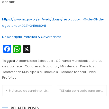
acesse:
https://www.in.gov.br/en/web/dou/-/resolucao-n-11-de-31-de-
agosto-de-2021-341968041
Da Redação Prefeitos & Governantes
Facebook
WhatsApp
X
Tagged
Assembleias Estaduais
,
Câmaras Municipais
,
chefes
de gabinete
,
Congresso Nacional
,
Ministérios
,
Prefeitos
,
Secretarias Municipais e Estaduais
,
Senado federal
,
Vice-
Prefeitos
Navegação
Protestos de caminhoneiros seguem em 14 estados; 5 têm vias bloqueadas
TSE cria comissão para ampliar fiscalização e transparência do processo eleitoral
de
RELATED POSTS