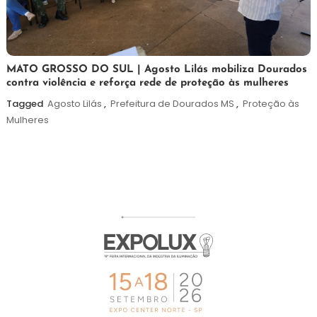
5
Maurilio
MATO GROSSO DO SUL | Agosto Lilás mobiliza Dourados
contra violência e reforça rede de proteção às mulheres
de
agosto
Tagged
Agosto Lilás
,
Prefeitura de Dourados MS
,
Proteção às
de
Mulheres
2026