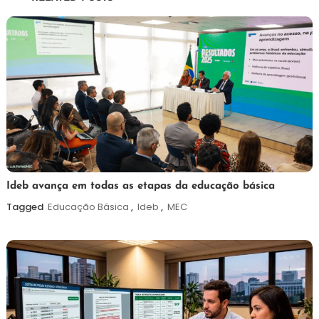
Post
6
Maurilio
Ideb avança em todas as etapas da educação básica
de
Tagged
Educação Básica
,
Ideb
,
MEC
agosto
de
2026