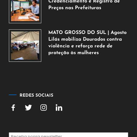
2026
Credenciamento e Registro de
Preços nas Prefeituras
6
de
agosto
MATO GROSSO DO SUL | Agosto
de
Lilás mobiliza Dourados contra
2026
violência e reforça rede de
proteção às mulheres
5
de
agosto
de
2026
REDES SOCIAIS