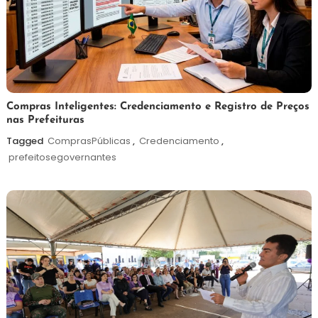
6
Redação
Compras Inteligentes: Credenciamento e Registro de Preços
nas Prefeituras
de
agosto
Tagged
ComprasPúblicas
,
Credenciamento
,
de
prefeitosegovernantes
2026