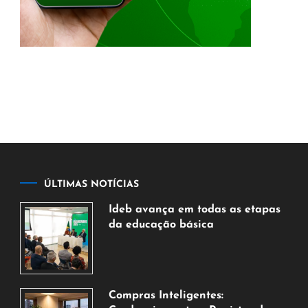
ÚLTIMAS NOTÍCIAS
Ideb avança em todas as etapas
da educação básica
6
de
agosto
de
Compras Inteligentes: