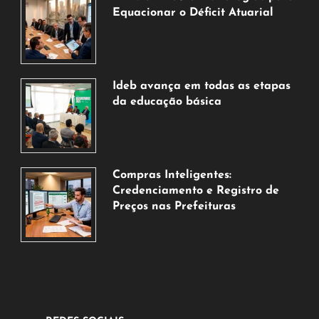
Equacionar o Déficit Atuarial
7
de
agosto
de
Ideb avança em todas as etapas
2026
da educação básica
6
de
agosto
de
Compras Inteligentes:
2026
Credenciamento e Registro de
Preços nas Prefeituras
6
de
agosto
de
2026