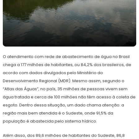
9
Redação
de
O atendimento com rede de abastecimento de água no Brasil
março
de
chega a 177 milhões de habitantes, ou 84,2% dos brasileiros, de
2023
acordo com dados divulgados pelo Ministério do
Desenvolvimento Regional (MDR). Mesmo assim, segundo o
“Atlas das Águas”, no país, 35 milhões de pessoas vivem sem
água tratada e cerca de 100 milhões não têm acesso à coleta de
esgoto. Dentro dessa situação, um dado chama atenção: a
região mais bem atendida é o Sudeste, onde 91,5% da
população é abastecida pelo sistema hídrico.
Além disso, dos 89,6 milhões de habitantes do Sudeste, 86,8