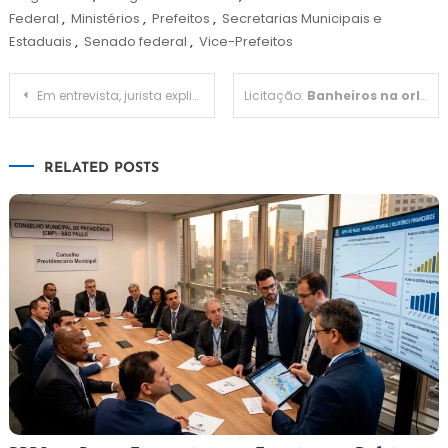
Federal
,
Ministérios
,
Prefeitos
,
Secretarias Municipais e
Estaduais
,
Senado federal
,
Vice-Prefeitos
Navegação
Em entrevista, jurista explica novas regras da aposentadoria
Licitação:
Banheiros na orla de Praia Grande vão custar R$ 750 mil
de
RELATED POSTS
Post