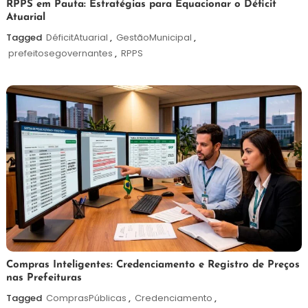
7
Redação
RPPS em Pauta: Estratégias para Equacionar o Déficit
Atuarial
de
agosto
Tagged
DéficitAtuarial
,
GestãoMunicipal
,
de
prefeitosegovernantes
,
RPPS
2026
6
Redação
Compras Inteligentes: Credenciamento e Registro de Preços
nas Prefeituras
de
agosto
Tagged
ComprasPúblicas
,
Credenciamento
,