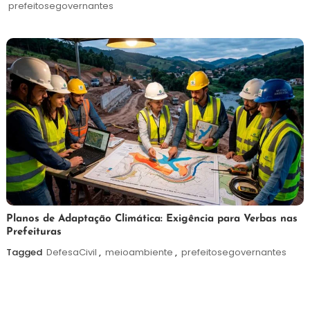
de
prefeitosegovernantes
2026
5
Redação
Planos de Adaptação Climática: Exigência para Verbas nas
Prefeituras
de
agosto
Tagged
DefesaCivil
,
meioambiente
,
prefeitosegovernantes
de
2026