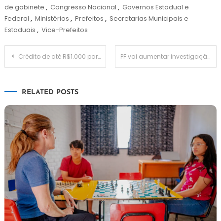
de gabinete
,
Congresso Nacional
,
Governos Estadual e
Federal
,
Ministérios
,
Prefeitos
,
Secretarias Municipais e
Estaduais
,
Vice-Prefeitos
Navegação
Crédito de até R$1.000 para microempreendedores
PF vai aumentar investigação em casos de irregularidades no INSS
de
RELATED POSTS
Post