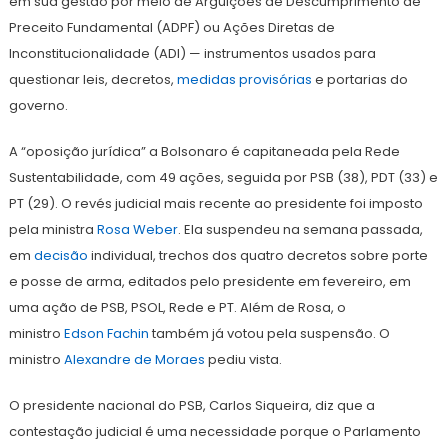
em sua gestão por meio de Arguições de Descumprimento de
Preceito Fundamental (ADPF) ou Ações Diretas de
Inconstitucionalidade (ADI) — instrumentos usados para
questionar leis, decretos,
medidas provisórias
e portarias do
governo.
A “oposição jurídica” a Bolsonaro é capitaneada pela Rede
Sustentabilidade, com 49 ações, seguida por PSB (38), PDT (33) e
PT (29). O revés judicial mais recente ao presidente foi imposto
pela ministra
Rosa Weber
. Ela suspendeu na semana passada,
em
decisão
individual, trechos dos quatro decretos sobre porte
e posse de arma, editados pelo presidente em fevereiro, em
uma ação de PSB, PSOL, Rede e PT. Além de Rosa, o
ministro
Edson Fachin
também já votou pela suspensão. O
ministro
Alexandre de Moraes
pediu vista.
O presidente nacional do PSB, Carlos Siqueira, diz que a
contestação judicial é uma necessidade porque o Parlamento