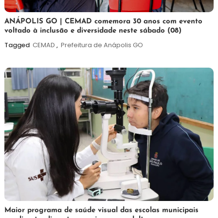
7
Maurilio
ANÁPOLIS GO | CEMAD comemora 30 anos com evento
voltado à inclusão e diversidade neste sábado (08)
de
agosto
Tagged
CEMAD
,
Prefeitura de Anápolis GO
de
2026
7
Maurilio
Maior programa de saúde visual das escolas municipais