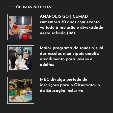
ÚLTIMAS NOTÍCIAS
ANÁPOLIS GO | CEMAD
comemora 30 anos com evento
voltado à inclusão e diversidade
neste sábado (08)
7
de
Maior programa de saúde visual
agosto
das escolas municipais amplia
de
atendimento para jovens e
2026
adultos
7
de
MEC divulga período de
agosto
inscrições para o Observatório
de
da Educação Inclusiva
2026
7
de
agosto