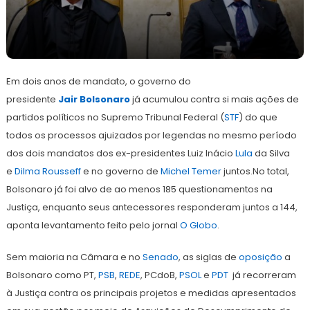
20
Redação
de
Em dois anos de mandato, o governo do
abril
de
presidente
Jair
Bolsonaro
já acumulou contra si mais ações de
2021
partidos políticos no Supremo Tribunal Federal (
STF
) do que
todos os processos ajuizados por legendas no mesmo período
dos dois mandatos dos ex-presidentes Luiz Inácio
Lula
da Silva
e
Dilma Rousseff
e no governo de
Michel Temer
juntos.No total,
Bolsonaro já foi alvo de ao menos 185 questionamentos na
Justiça, enquanto seus antecessores responderam juntos a 144,
aponta levantamento feito pelo jornal
O Globo
.
Sem maioria na Câmara e no
Senado
, as siglas de
oposição
a
Bolsonaro como PT,
PSB
,
REDE
, PCdoB,
PSOL
e
PDT
já recorreram
à Justiça contra os principais projetos e medidas apresentados