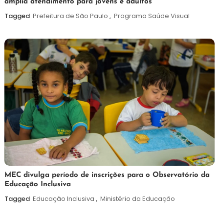
amplia atendimento para jovens e adultos
de
agosto
Tagged
Prefeitura de São Paulo
,
Programa Saúde Visual
de
2026
7
Maurilio
MEC divulga período de inscrições para o Observatório da
Educação Inclusiva
de
agosto
Tagged
Educação Inclusiva
,
Ministério da Educação
de
2026