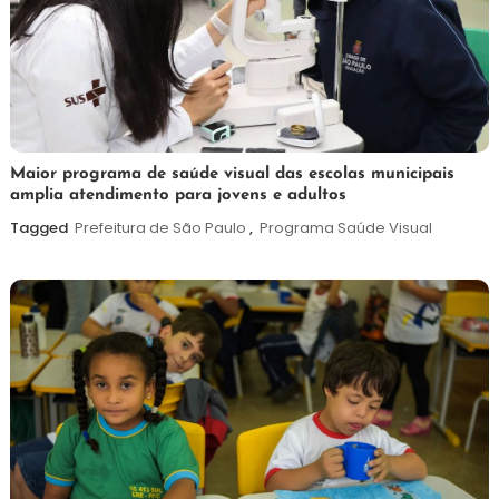
7
Maurilio
Maior programa de saúde visual das escolas municipais
amplia atendimento para jovens e adultos
de
agosto
Tagged
Prefeitura de São Paulo
,
Programa Saúde Visual
de
2026