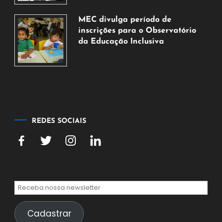
7
de
MEC divulga período de
agosto
inscrições para o Observatório
de
da Educação Inclusiva
2026
7
de
agosto
de
2026
REDES SOCIAIS
Cadastrar