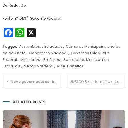
Da Redação
Fonte: BNDES/ |Governo Federal
Facebook
WhatsApp
X
Tagged
Assembleias Estaduais
,
Câmaras Municipais
,
chefes
de gabinete
,
Congresso Nacional
,
Governos Estadual e
Federal
,
Ministérios
,
Prefeitos
,
Secretarias Municipais e
Estaduais
,
Senado federal
,
Vice-Prefeitos
Navegação
Nove governadores firmam compromissos para a região Nordeste
UNESCO Brasil lamenta atos do dia 8/01 e discute com Minc e Iphan estratégias de recuperação do patrimônio público
de
RELATED POSTS
Post