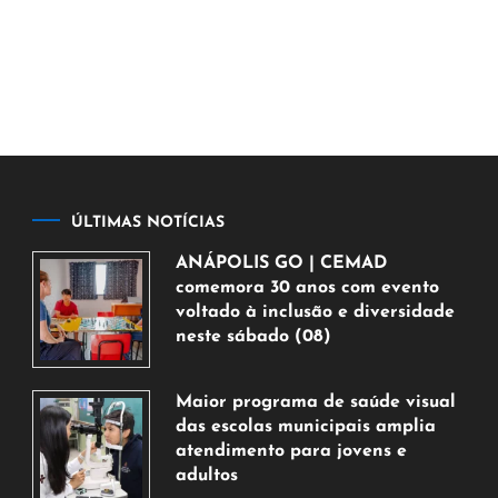
ÚLTIMAS NOTÍCIAS
ANÁPOLIS GO | CEMAD
comemora 30 anos com evento
voltado à inclusão e diversidade
neste sábado (08)
7
de
Maior programa de saúde visual
agosto
das escolas municipais amplia
de
atendimento para jovens e
2026
adultos