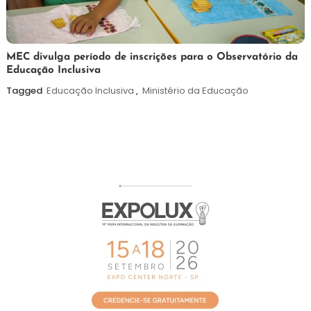
7
Maurilio
MEC divulga período de inscrições para o Observatório da
Educação Inclusiva
de
agosto
Tagged
Educação Inclusiva
,
Ministério da Educação
de
2026