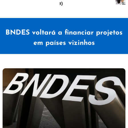
sábado (08)
BNDES voltará a financiar projetos
em países vizinhos