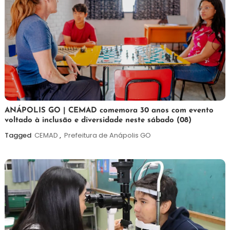
7
Maurilio
ANÁPOLIS GO | CEMAD comemora 30 anos com evento
voltado à inclusão e diversidade neste sábado (08)
de
agosto
Tagged
CEMAD
,
Prefeitura de Anápolis GO
de
2026