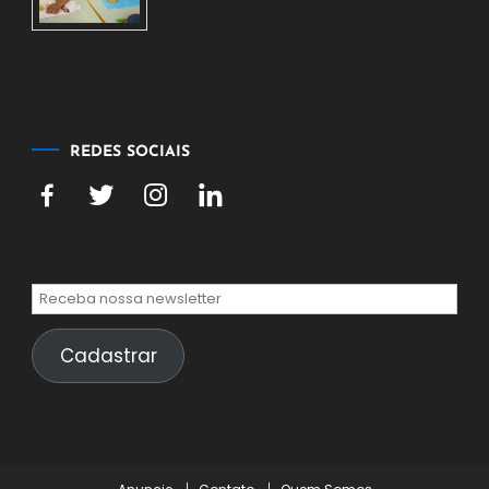
7
de
agosto
de
2026
REDES SOCIAIS
Cadastrar