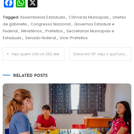
Facebook
WhatsApp
X
Tagged
Assembleias Estaduais
,
Câmaras Municipais
,
chefes
de gabinete
,
Congresso Nacional
,
Governos Estadual e
Federal
,
Ministérios
,
Prefeitos
,
Secretarias Municipais e
Estaduais
,
Senado federal
,
Vice-Prefeitos
Navegação
Veja quem são os 260 eleitos para o Conselho Tutelar da cidade de SP
Greve em SP: veja o que funciona e o que não funciona na cidade nesta terça
de
RELATED POSTS
Post