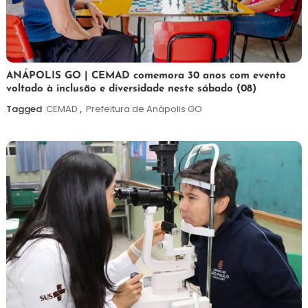
7
Maurilio
ANÁPOLIS GO | CEMAD comemora 30 anos com evento
voltado à inclusão e diversidade neste sábado (08)
de
agosto
Tagged
CEMAD
,
Prefeitura de Anápolis GO
de
2026