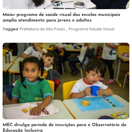
7
Maurilio
Maior programa de saúde visual das escolas municipais
amplia atendimento para jovens e adultos
de
agosto
Tagged
Prefeitura de São Paulo
,
Programa Saúde Visual
de
2026
7
Maurilio
MEC divulga período de inscrições para o Observatório da
Educação Inclusiva
de