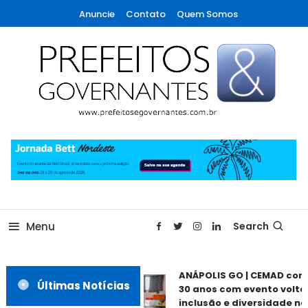
Skip
Anuncie
Contato
Quem Somos
To
Content
A maior revista de gestão municipal do Brasil!
Prefeitos & Governantes
Menu
Search
ANÁPOLIS GO | CEMAD com
Últimas Notícias
30 anos com evento voltad
inclusão e diversidade nes