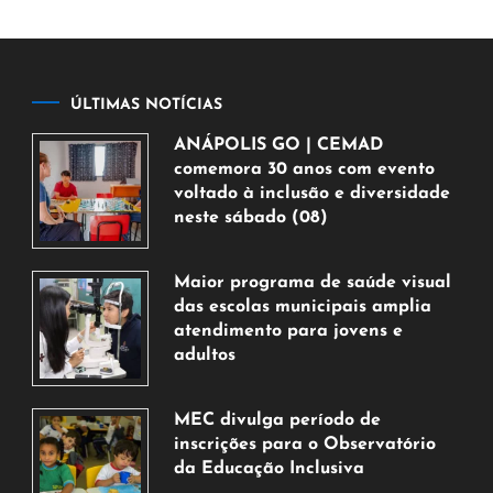
ÚLTIMAS NOTÍCIAS
ANÁPOLIS GO | CEMAD
comemora 30 anos com evento
voltado à inclusão e diversidade
neste sábado (08)
7
de
Maior programa de saúde visual
agosto
das escolas municipais amplia
de
atendimento para jovens e
2026
adultos
7
de
MEC divulga período de
agosto
inscrições para o Observatório
de
da Educação Inclusiva
2026