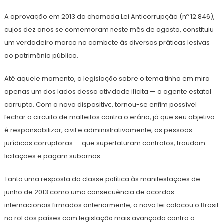
de
A aprovação em 2013 da chamada Lei Anticorrupção (nº 12.846),
outubro
de
cujos dez anos se comemoram neste mês de agosto, constituiu
2023
um verdadeiro marco no combate às diversas práticas lesivas
ao patrimônio público.
Até aquele momento, a legislação sobre o tema tinha em mira
apenas um dos lados dessa atividade ilícita — o agente estatal
corrupto. Com o novo dispositivo, tornou-se enfim possível
fechar o circuito de malfeitos contra o erário, já que seu objetivo
é responsabilizar, civil e administrativamente, as pessoas
jurídicas corruptoras — que superfaturam contratos, fraudam
licitações e pagam subornos.
Tanto uma resposta da classe política às manifestações de
junho de 2013 como uma consequência de acordos
internacionais firmados anteriormente, a nova lei colocou o Brasil
no rol dos países com legislação mais avançada contra a