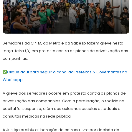
3
Redação
de
Servidores da CPTM, do Metrô e da Sabesp fazem greve nesta
outubro
de
terça-feira (3) em protesto contra os planos de privatização das
2023
companhias.
Clique aqui para seguir o canal da Prefeitos & Governantes no
Whatsapp.
A greve dos servidores ocorre em protesto contra os planos de
privatização das companhias. Com a paralisação, o rodízio na
capital foi suspenso, além das aulas nas escolas estaduais e
consultas médicas na rede pública.
A Justiça proibiu a liberação da catraca livre por decisão do