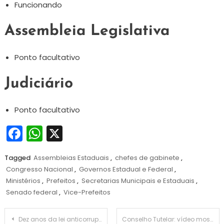
Funcionando
Assembleia Legislativa
Ponto facultativo
Judiciário
Ponto facultativo
Facebook
WhatsApp
X
Tagged
Assembleias Estaduais
,
chefes de gabinete
,
Congresso Nacional
,
Governos Estadual e Federal
,
Ministérios
,
Prefeitos
,
Secretarias Municipais e Estaduais
,
Senado federal
,
Vice-Prefeitos
Navegação
Dez anos da lei anticorrupção
Conselho Tutelar: vídeo mostra distribuição de folhetos dentro da Universal e formação de chapa