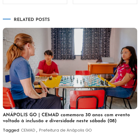
de
RELATED POSTS
Post
7
Maurilio
ANÁPOLIS GO | CEMAD comemora 30 anos com evento
voltado à inclusão e diversidade neste sábado (08)
de
agosto
Tagged
CEMAD
,
Prefeitura de Anápolis GO
de