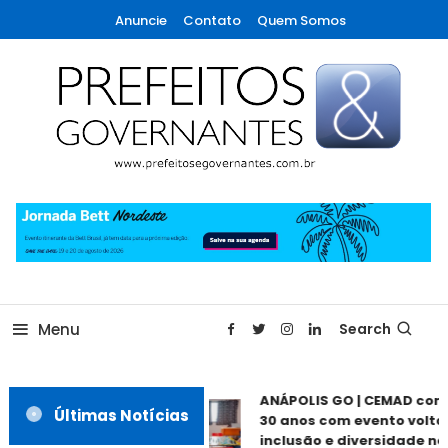
Skip
Anuncie
Contato
Quem Somos
To
Content
A maior revista de gestão municipal do Brasil!
Prefeitos & Governantes
Menu
Search
ANÁPOLIS GO | CEMAD com
Últimas Notícias
30 anos com evento voltad
inclusão e diversidade nes