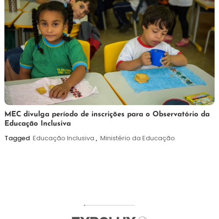
7
Maurilio
MEC divulga período de inscrições para o Observatório da
Educação Inclusiva
de
agosto
Tagged
Educação Inclusiva
,
Ministério da Educação
de
2026