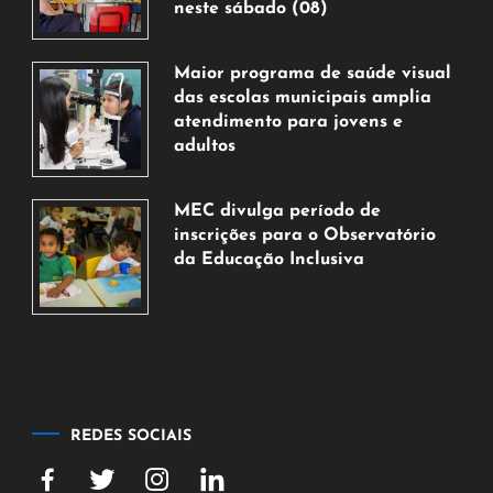
neste sábado (08)
7
de
Maior programa de saúde visual
agosto
das escolas municipais amplia
de
atendimento para jovens e
2026
adultos
7
de
MEC divulga período de
agosto
inscrições para o Observatório
de
da Educação Inclusiva
2026
7
de
agosto
de
2026
REDES SOCIAIS