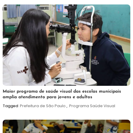
2026
7
Maurilio
Maior programa de saúde visual das escolas municipais
amplia atendimento para jovens e adultos
de
agosto
Tagged
Prefeitura de São Paulo
,
Programa Saúde Visual
de
2026