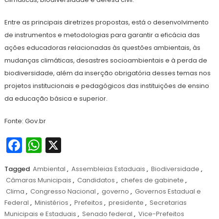
Entre as principais diretrizes propostas, está o desenvolvimento
de instrumentos e metodologias para garantir a eficácia das
ações educadoras relacionadas às questões ambientais, às
mudanças climáticas, desastres socioambientais e à perda de
biodiversidade, além da inserção obrigatória desses temas nos
projetos institucionais e pedagógicos das instituições de ensino
da educação básica e superior.
Fonte: Gov.br
Facebook
WhatsApp
X
Tagged
Ambiental
,
Assembleias Estaduais
,
Biodiversidade
,
Câmaras Municipais
,
Candidatos
,
chefes de gabinete
,
Clima
,
Congresso Nacional
,
governo
,
Governos Estadual e
Federal
,
Ministérios
,
Prefeitos
,
presidente
,
Secretarias
Municipais e Estaduais
,
Senado federal
,
Vice-Prefeitos