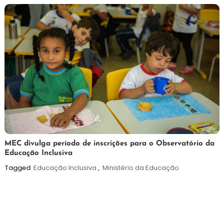
7
Maurilio
MEC divulga período de inscrições para o Observatório da
Educação Inclusiva
de
agosto
Tagged
Educação Inclusiva
,
Ministério da Educação
de
2026