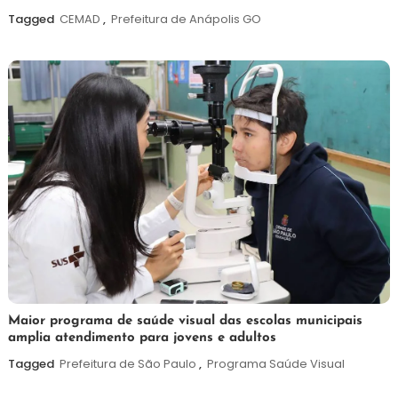
agosto
Tagged
CEMAD
,
Prefeitura de Anápolis GO
de
2026
7
Maurilio
Maior programa de saúde visual das escolas municipais
amplia atendimento para jovens e adultos
de
agosto
Tagged
Prefeitura de São Paulo
,
Programa Saúde Visual
de
2026