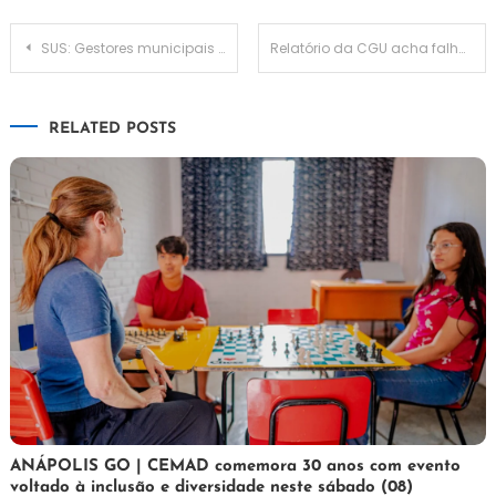
Navegação
SUS: Gestores municipais e estaduais se reúnem para discutir políticas públicas
Relatório da CGU acha falhas em programa de merenda escolar ao decorrer de três governos
de
RELATED POSTS
Post
7
Maurilio
ANÁPOLIS GO | CEMAD comemora 30 anos com evento
voltado à inclusão e diversidade neste sábado (08)
de