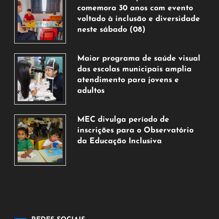
comemora 30 anos com evento
voltado à inclusão e diversidade
neste sábado (08)
7
de
Maior programa de saúde visual
agosto
das escolas municipais amplia
de
atendimento para jovens e
2026
adultos
7
de
MEC divulga período de
agosto
inscrições para o Observatório
de
da Educação Inclusiva
2026
7
de
agosto
de
2026