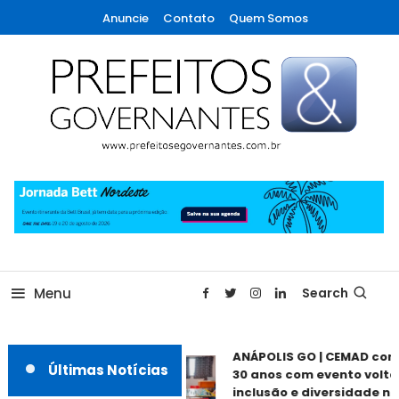
Skip
Anuncie
Contato
Quem Somos
To
Content
A maior revista de gestão municipal do Brasil!
Prefeitos & Governantes
Menu
Search
ANÁPOLIS GO | CEMAD com
Últimas Notícias
30 anos com evento voltad
inclusão e diversidade nes