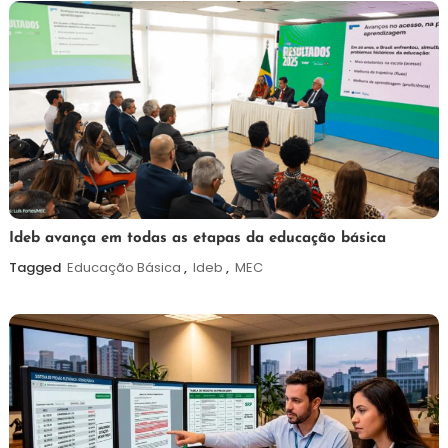
6
Maurilio
Ideb avança em todas as etapas da educação básica
de
Tagged
Educação Básica
,
Ideb
,
MEC
agosto
de
2026