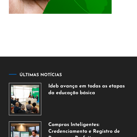
ÚLTIMAS NOTÍCIAS
Ideb avança em todas as etapas
da educação básica
6
de
agosto
de
Compras Inteligentes:
2026
Credenciamento e Registro de