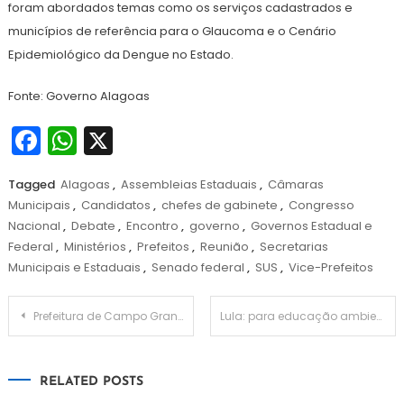
foram abordados temas como os serviços cadastrados e
municípios de referência para o Glaucoma e o Cenário
Epidemiológico da Dengue no Estado.
Fonte: Governo Alagoas
Facebook
WhatsApp
X
Tagged
Alagoas
,
Assembleias Estaduais
,
Câmaras
Municipais
,
Candidatos
,
chefes de gabinete
,
Congresso
Nacional
,
Debate
,
Encontro
,
governo
,
Governos Estadual e
Federal
,
Ministérios
,
Prefeitos
,
Reunião
,
Secretarias
Municipais e Estaduais
,
Senado federal
,
SUS
,
Vice-Prefeitos
Navegação
Prefeitura de Campo Grande inicia licitações para home care e remédios; Para atender decisões da Justiça
Lula: para educação ambiental é sancionada lei que insere mudança do clima e proteção à biodiversidade
de
RELATED POSTS
Post