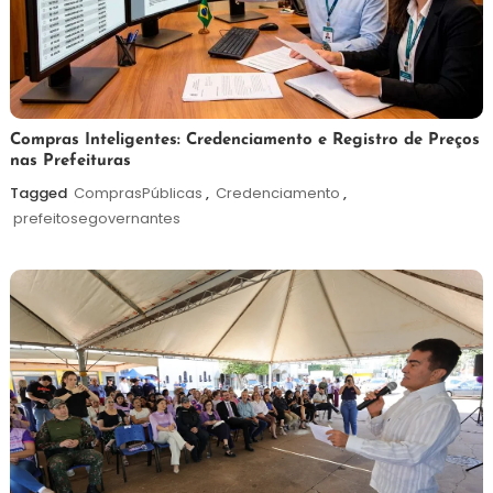
6
Redação
Compras Inteligentes: Credenciamento e Registro de Preços
nas Prefeituras
de
agosto
Tagged
ComprasPúblicas
,
Credenciamento
,
de
prefeitosegovernantes
2026