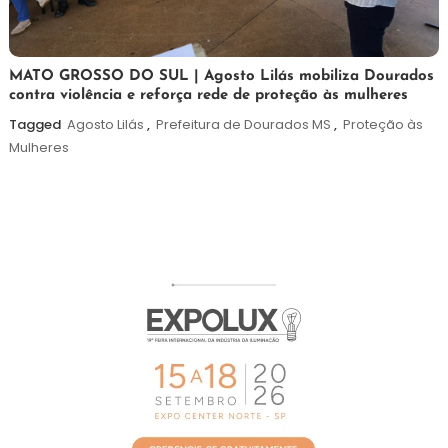
5
Maurilio
MATO GROSSO DO SUL | Agosto Lilás mobiliza Dourados
contra violência e reforça rede de proteção às mulheres
de
agosto
Tagged
Agosto Lilás
,
Prefeitura de Dourados MS
,
Proteção às
de
Mulheres
2026