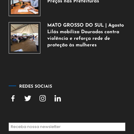
Preços nas Prefeituras
6
de
agosto
MATO GROSSO DO SUL | Agosto
de
Lilás mobiliza Dourados contra
2026
violência e reforça rede de
proteção às mulheres
5
de
agosto
de
2026
REDES SOCIAIS