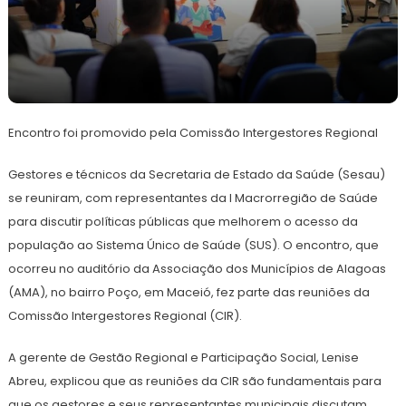
19
Redação
de
Encontro foi promovido pela Comissão Intergestores Regional
julho
de
2024
Gestores e técnicos da Secretaria de Estado da Saúde (Sesau)
se reuniram, com representantes da I Macrorregião de Saúde
para discutir políticas públicas que melhorem o acesso da
população ao Sistema Único de Saúde (SUS). O encontro, que
ocorreu no auditório da Associação dos Municípios de Alagoas
(AMA), no bairro Poço, em Maceió, fez parte das reuniões da
Comissão Intergestores Regional (CIR).
A gerente de Gestão Regional e Participação Social, Lenise
Abreu, explicou que as reuniões da CIR são fundamentais para
que os gestores e seus representantes municipais discutam,