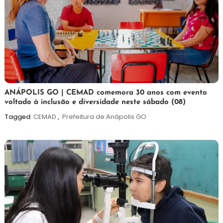
7
Maurilio
ANÁPOLIS GO | CEMAD comemora 30 anos com evento
voltado à inclusão e diversidade neste sábado (08)
de
agosto
Tagged
CEMAD
,
Prefeitura de Anápolis GO
de
2026