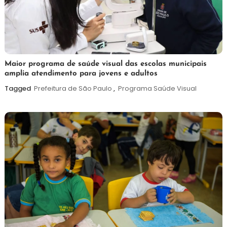
7
Maurilio
Maior programa de saúde visual das escolas municipais
amplia atendimento para jovens e adultos
de
agosto
Tagged
Prefeitura de São Paulo
,
Programa Saúde Visual
de
2026