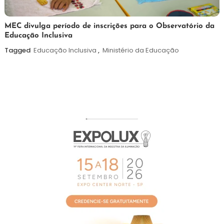
7
Maurilio
MEC divulga período de inscrições para o Observatório da
Educação Inclusiva
de
agosto
Tagged
Educação Inclusiva
,
Ministério da Educação
de
2026