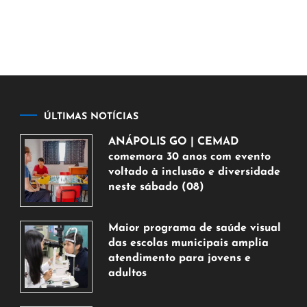
ÚLTIMAS NOTÍCIAS
ANÁPOLIS GO | CEMAD
comemora 30 anos com evento
voltado à inclusão e diversidade
neste sábado (08)
7
de
Maior programa de saúde visual
agosto
das escolas municipais amplia
de
atendimento para jovens e
2026
adultos
7
de