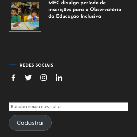
MEC divulga período de
agosto
inscrições para o Observatório
de
da Educação Inclusiva
2026
7
de
agosto
de
2026
REDES SOCIAIS
Cadastrar