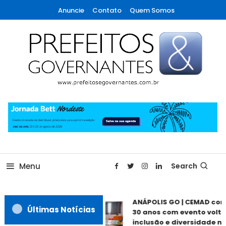
Skip
Anuncie
Contato
Quem Somos
To
Content
A maior revista de gestão municipal do Brasil!
Prefeitos & Governantes
Menu
Search
ANÁPOLIS GO | CEMAD co
Últimas Notícias
30 anos com evento volta
inclusão e diversidade ne