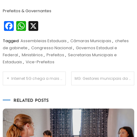
Prefeitos & Governantes
Facebook
WhatsApp
X
Tagged
Assembleias Estaduais
,
Câmaras Municipais
,
chefes
de gabinete
,
Congresso Nacional
,
Governos Estadual e
Federal
,
Ministérios
,
Prefeitos
,
Secretarias Municipais e
Estaduais
,
Vice-Prefeitos
Navegação
Internet 5G chega a mais cinco cidades: Rio, Vitória, Florianópolis e Palmas
MG: Gestores municipais da área de esporte e lazer vão expor prioridades para 2023
de
RELATED POSTS
Post