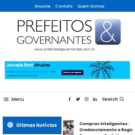
Skip
Anuncie
Contato
Quem Somos
To
Content
A maior revista de gestão municipal do Brasil!
Prefeitos & Governantes
Menu
Search
Compras Inteligentes:
Últimas Notícias
Credenciamento e Registr