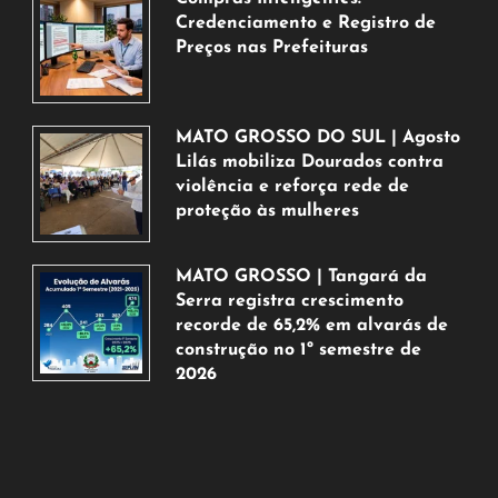
Credenciamento e Registro de
Preços nas Prefeituras
6
de
agosto
MATO GROSSO DO SUL | Agosto
de
Lilás mobiliza Dourados contra
2026
violência e reforça rede de
proteção às mulheres
5
de
MATO GROSSO | Tangará da
agosto
Serra registra crescimento
de
recorde de 65,2% em alvarás de
2026
construção no 1º semestre de
2026
5
de
agosto
de