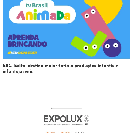
31
Redação
EBC: Edital destina maior fatia a produções infantis e
infantojuvenis
de
março
de
2025