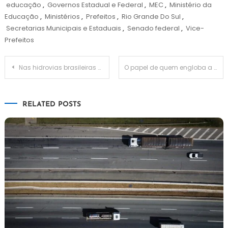
educação
,
Governos Estadual e Federal
,
MEC
,
Ministério da
Educação
,
Ministérios
,
Prefeitos
,
Rio Grande Do Sul
,
Secretarias Municipais e Estaduais
,
Senado federal
,
Vice-
Prefeitos
Navegação
Nas hidrovias brasileiras aplicações em dragagem certificam navegação segura
O papel de quem engloba a gestão pública municipal
de
RELATED POSTS
Post