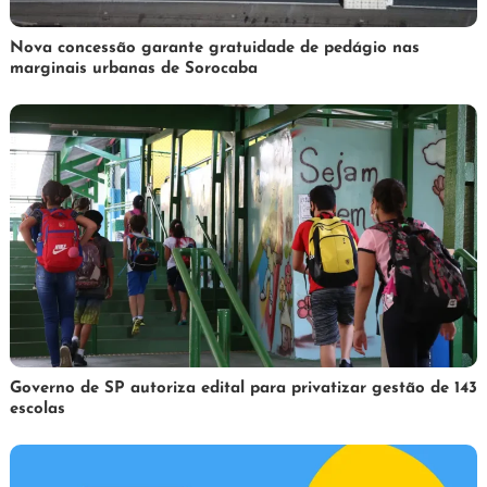
3
Redação
Nova concessão garante gratuidade de pedágio nas
marginais urbanas de Sorocaba
de
abril
de
2025
1
Redação
Governo de SP autoriza edital para privatizar gestão de 143
escolas
de
abril
de
2025