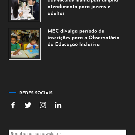
das escolas municipais amplia
de
atendimento para jovens e
2026
adultos
7
de
MEC divulga período de
agosto
inscrições para o Observatório
de
da Educação Inclusiva
2026
7
de
agosto
de
2026
REDES SOCIAIS