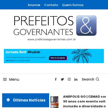
Skip
Anuncie
Contato
Quem Somos
To
Content
A maior revista de gestão municipal do Brasil!
Prefeitos & Governantes
Menu
Search
ANÁPOLIS GO | CEMAD co
Últimas Notícias
30 anos com evento volta
inclusão e diversidade ne