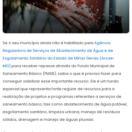
4
Redação
de
Se o seu município ainda não é habilitado pela
abril
Agência
de
Reguladora de Serviços de Abastecimento de Água e de
2023
Esgotamento Sanitário do Estado de Minas Gerais (Arsae-
MG)
para receber repasse através do Fundo Municipal de
Saneamento Básico (FMSB), saiba o que é preciso fazer para
conseguir viabilizar esse importante recurso. Ele é um fundo
especial que representa fonte regular de recursos para a
realização de projetos e programas referentes a serviços de
saneamento básico, tais como abastecimento de água potável,
esgotamento sanitário, limpeza urbana, manejo de resíduos
sólidos, drenagem e manejo de águas pluviais.