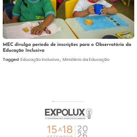
7
Maurilio
MEC divulga período de inscrições para o Observatório da
Educação Inclusiva
de
agosto
Tagged
Educação Inclusiva
,
Ministério da Educação
de
2026