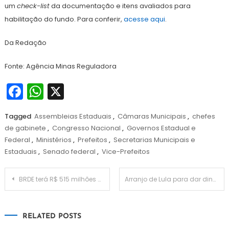
um
check-list
da documentação e itens avaliados para
habilitação do fundo. Para conferir,
acesse aqui
.
Da Redação
Fonte: Agência Minas Reguladora
Facebook
WhatsApp
X
Tagged
Assembleias Estaduais
,
Câmaras Municipais
,
chefes
de gabinete
,
Congresso Nacional
,
Governos Estadual e
Federal
,
Ministérios
,
Prefeitos
,
Secretarias Municipais e
Estaduais
,
Senado federal
,
Vice-Prefeitos
Navegação
BRDE terá R$ 515 milhões para financiar projetos em cidades sob risco de desastres naturais
Arranjo de Lula para dar dinheiro ao Congresso dribla STF ao simular emendas
de
RELATED POSTS
Post