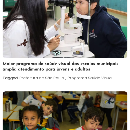
7
Maurilio
Maior programa de saúde visual das escolas municipais
amplia atendimento para jovens e adultos
de
agosto
Tagged
Prefeitura de São Paulo
,
Programa Saúde Visual
de
2026