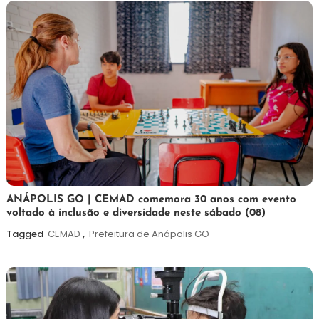
7
Maurilio
ANÁPOLIS GO | CEMAD comemora 30 anos com evento
voltado à inclusão e diversidade neste sábado (08)
de
agosto
Tagged
CEMAD
,
Prefeitura de Anápolis GO
de
2026