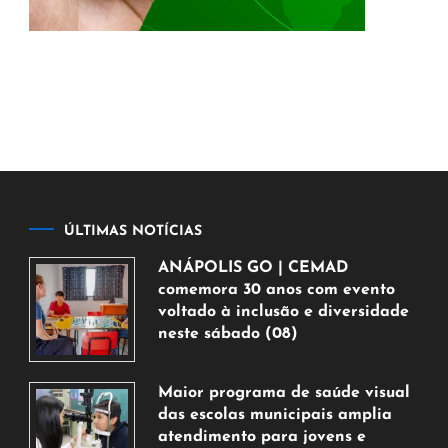
ÚLTIMAS NOTÍCIAS
ANÁPOLIS GO | CEMAD
comemora 30 anos com evento
voltado à inclusão e diversidade
neste sábado (08)
7
de
Maior programa de saúde visual
agosto
das escolas municipais amplia
de
atendimento para jovens e