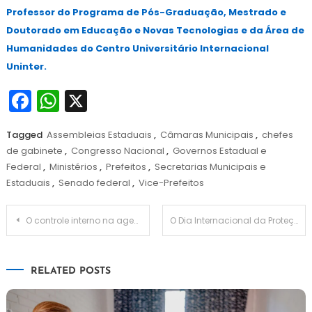
Professor do Programa de Pós-Graduação, Mestrado e
Doutorado em Educação e Novas Tecnologias e da Área de
Humanidades do Centro Universitário Internacional
Uninter.
Facebook
WhatsApp
X
Tagged
Assembleias Estaduais
,
Câmaras Municipais
,
chefes
de gabinete
,
Congresso Nacional
,
Governos Estadual e
Federal
,
Ministérios
,
Prefeitos
,
Secretarias Municipais e
Estaduais
,
Senado federal
,
Vice-Prefeitos
Navegação
O controle interno na agenda dos novos gestores municipais
O Dia Internacional da Proteção de Dados Pessoais e a atuação da ANPD
de
RELATED POSTS
Post