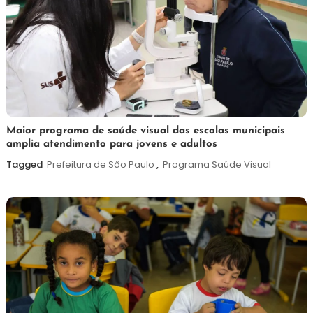
7
Maurilio
Maior programa de saúde visual das escolas municipais
amplia atendimento para jovens e adultos
de
agosto
Tagged
Prefeitura de São Paulo
,
Programa Saúde Visual
de
2026