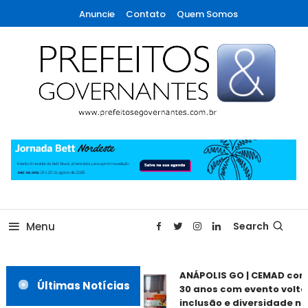
Skip
Anuncie
Contato
Quem Somos
To
Content
A maior revista de gestão municipal do Brasil!
Prefeitos & Governantes
Menu
Search
ANÁPOLIS GO | CEMAD com
Últimas Notícias
30 anos com evento voltad
inclusão e diversidade nes