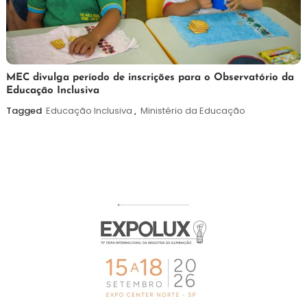
7
Maurilio
MEC divulga período de inscrições para o Observatório da
Educação Inclusiva
de
agosto
Tagged
Educação Inclusiva
,
Ministério da Educação
de
2026