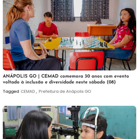
7
Maurilio
ANÁPOLIS GO | CEMAD comemora 30 anos com evento
voltado à inclusão e diversidade neste sábado (08)
de
agosto
Tagged
CEMAD
,
Prefeitura de Anápolis GO
de
2026