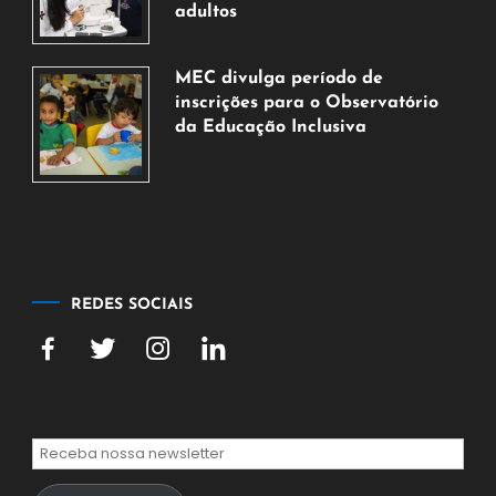
2026
adultos
7
de
MEC divulga período de
agosto
inscrições para o Observatório
de
da Educação Inclusiva
2026
7
de
agosto
de
2026
REDES SOCIAIS