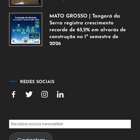
5
de
MATO GROSSO | Tangará da
agosto
Serra registra crescimento
de
recorde de 65,2% em alvarás de
2026
construção no 1º semestre de
2026
5
de
agosto
de
2026
REDES SOCIAIS