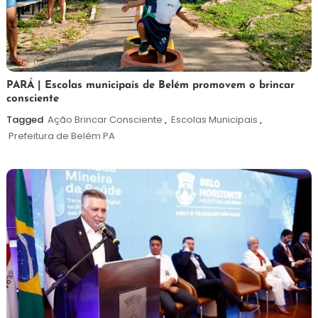
26
Maurilio
PARÁ | Escolas municipais de Belém promovem o brincar
consciente
de
maio
Tagged
Ação Brincar Consciente
,
Escolas Municipais
,
de
Prefeitura de Belém PA
2026