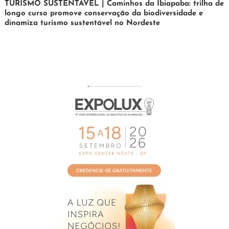
24
Maurilio
TURISMO SUSTENTÁVEL | Caminhos da Ibiapaba: trilha de
longo curso promove conservação da biodiversidade e
de
dinamiza turismo sustentável no Nordeste
fevereiro
de
2026