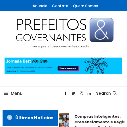
Skip
Anuncie
Contato
Quem Somos
To
Content
A maior revista de gestão municipal do Brasil!
Prefeitos & Governantes
Menu
Search
Compras Inteligentes:
Últimas Notícias
Credenciamento e Registr