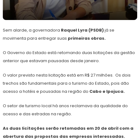
23
Redação
de
Sem alarde, a governadora
março
Raquel Lyra (PSDB)
já se
de
movimenta para entregar suas
primeiras obras.
2023
O Governo do Estado está retomando duas licitações da gestão
anterior que estavam pausadas desde janeiro.
O valor previsto nesta licitação está em R$ 27 milhões. Os dois
trechos são fundamentais para o turismo do Estado, pois dão
acesso a hotéis e pousadas na região do
Cabo e Ipojuca.
O setor de turismo local há anos reclamava da qualidade do
acesso e das estradas na região.
As duas licitações serão retomadas em 20 de abril com a
abertura das propostas das empresas interessadas.