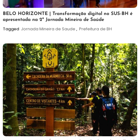
26
Maurilio
BELO HORIZONTE | Transformação digital no SUS-BH é
apresentada na 2ª Jornada Mineira de Saúde
de
fevereiro
Tagged
Jornada Mineira de Saude
,
Prefeitura de BH
de
2026