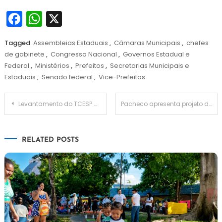
Facebook
WhatsApp
X
Tagged
Assembleias Estaduais
,
Câmaras Municipais
,
chefes
de gabinete
,
Congresso Nacional
,
Governos Estadual e
Federal
,
Ministérios
,
Prefeitos
,
Secretarias Municipais e
Estaduais
,
Senado federal
,
Vice-Prefeitos
Navegação
Levantamento do TCESP mostra piora na gestão previdenciária de municípios paulistas
Pacheco apresenta projeto de nova Lei do Impeachment; saiba o que muda
de
RELATED POSTS
Post