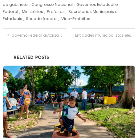
de gabinete
,
Congresso Nacional
,
Governos Estadual e
Federal
,
Ministérios
,
Prefeitos
,
Secretarias Municipais e
Estaduais
,
Senado federal
,
Vice-Prefeitos
Navegação
Governo Federal autoriza busca ativa do Bolsa Família com municípios
Entidades municipalistas elegem novas diretorias
de
RELATED POSTS
Post