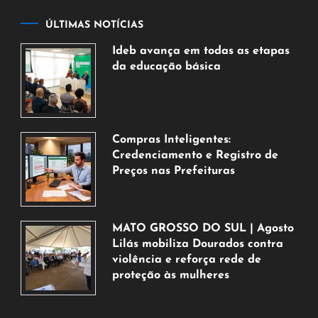
ÚLTIMAS NOTÍCIAS
Ideb avança em todas as etapas
da educação básica
6
de
agosto
de
Compras Inteligentes:
2026
Credenciamento e Registro de
Preços nas Prefeituras
6
de
agosto
MATO GROSSO DO SUL | Agosto
de
Lilás mobiliza Dourados contra
2026
violência e reforça rede de
proteção às mulheres
5
de