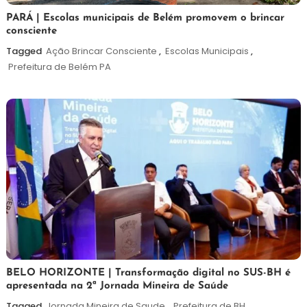
26
Maurilio
PARÁ | Escolas municipais de Belém promovem o brincar
consciente
de
maio
Tagged
Ação Brincar Consciente
,
Escolas Municipais
,
de
Prefeitura de Belém PA
2026
26
Maurilio
BELO HORIZONTE | Transformação digital no SUS-BH é
apresentada na 2ª Jornada Mineira de Saúde
de
fevereiro
Tagged
Jornada Mineira de Saude
,
Prefeitura de BH