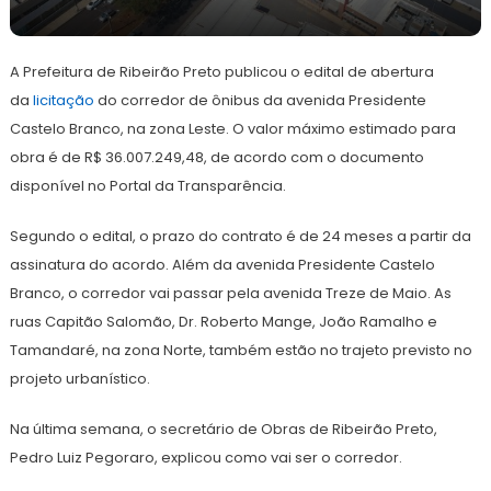
16
Redação
de
A Prefeitura de Ribeirão Preto publicou o edital de abertura
janeiro
de
da
licitação
do corredor de ônibus da avenida Presidente
2023
Castelo Branco, na zona Leste. O valor máximo estimado para
obra é de R$ 36.007.249,48, de acordo com o documento
disponível no Portal da Transparência.
Segundo o edital, o prazo do contrato é de 24 meses a partir da
assinatura do acordo. Além da avenida Presidente Castelo
Branco, o corredor vai passar pela avenida Treze de Maio. As
ruas Capitão Salomão, Dr. Roberto Mange, João Ramalho e
Tamandaré, na zona Norte, também estão no trajeto previsto no
projeto urbanístico.
Na última semana, o secretário de Obras de Ribeirão Preto,
Pedro Luiz Pegoraro, explicou como vai ser o corredor.