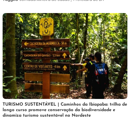
de
2026
24
Maurilio
TURISMO SUSTENTÁVEL | Caminhos da Ibiapaba: trilha de
longo curso promove conservação da biodiversidade e
de
dinamiza turismo sustentável no Nordeste
fevereiro
de
2026