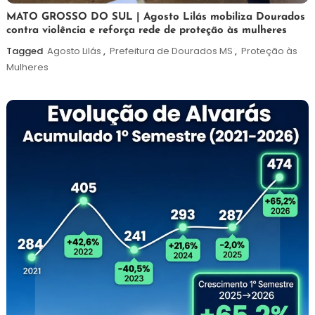
5
Maurilio
MATO GROSSO DO SUL | Agosto Lilás mobiliza Dourados
contra violência e reforça rede de proteção às mulheres
de
agosto
Tagged
Agosto Lilás
,
Prefeitura de Dourados MS
,
Proteção às
de
Mulheres
2026