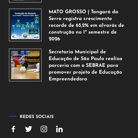
5
de
MATO GROSSO | Tangará da
agosto
Serra registra crescimento
de
recorde de 65,2% em alvarás de
2026
construção no 1º semestre de
2026
5
Secretaria Municipal de
de
Educação de São Paulo realiza
agosto
parceria com o SEBRAE para
de
promover projeto de Educação
2026
Empreendedora
5
de
agosto
de
2026
REDES SOCIAIS