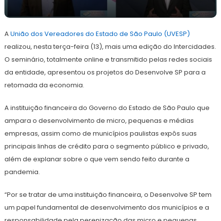
23
Redação
de
A
União dos Vereadores do Estado de São Paulo (UVESP)
julho
de
realizou, nesta terça-feira (13), mais uma edição do Intercidades.
2021
O seminário, totalmente online e transmitido pelas redes sociais
da entidade, apresentou os projetos do Desenvolve SP para a
retomada da economia.
A instituição financeira do Governo do Estado de São Paulo que
ampara o desenvolvimento de micro, pequenas e médias
empresas, assim como de municípios paulistas expôs suas
principais linhas de crédito para o segmento público e privado,
além de explanar sobre o que vem sendo feito durante a
pandemia.
“Por se tratar de uma instituição financeira, o Desenvolve SP tem
um papel fundamental de desenvolvimento dos municípios e a
responsabilidade pela perenização das micro e pequenas