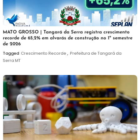
5
Maurilio
MATO GROSSO | Tangará da Serra registra crescimento
recorde de 65,2% em alvarás de construção no 1º semestre
de
de 2026
agosto
de
Tagged
Crescimento Recorde
,
Prefeitura de Tangará da
2026
Serra MT