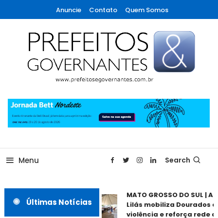
Skip
Anuncie
Contato
Quem Somos
To
Content
A maior revista de gestão municipal do Brasil!
Prefeitos & Governantes
Menu
Search
MATO GROSSO DO SUL | Ago
Últimas Notícias
Lilás mobiliza Dourados co
violência e reforça rede de