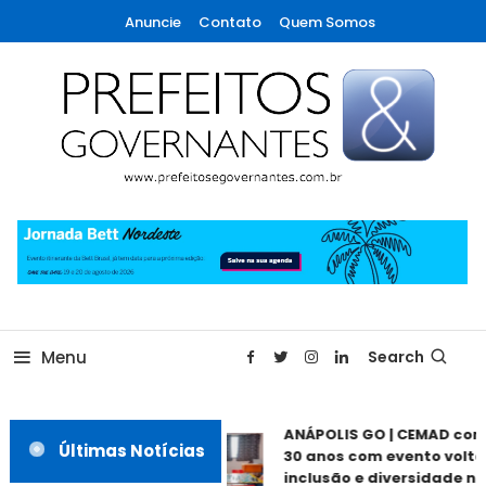
Skip
Anuncie
Contato
Quem Somos
To
Content
A maior revista de gestão municipal do Brasil!
Prefeitos & Governantes
Menu
Search
ANÁPOLIS GO | CEMAD com
Últimas Notícias
30 anos com evento voltad
inclusão e diversidade ne