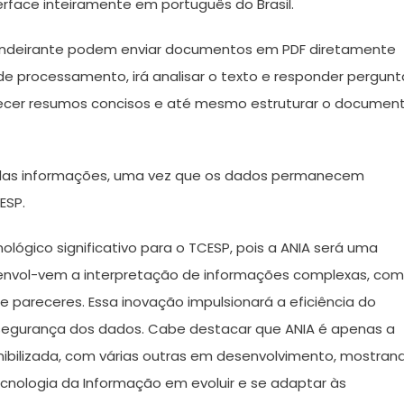
rface inteiramente em português do Brasil.
bandeirante podem enviar documentos em PDF diretamente
e processamento, irá analisar o texto e responder pergunt
rnecer resumos concisos e até mesmo estruturar o documen
das informações, uma vez que os dados permanecem
ESP.
ógico significativo para o TCESP, pois a ANIA será uma
e envol-vem a interpretação de informações complexas, co
e pareceres. Essa inovação impulsionará a eficiência do
 segurança dos dados. Cabe destacar que ANIA é apenas a
nibilizada, com várias outras em desenvolvimento, mostran
ologia da Informação em evoluir e se adaptar às