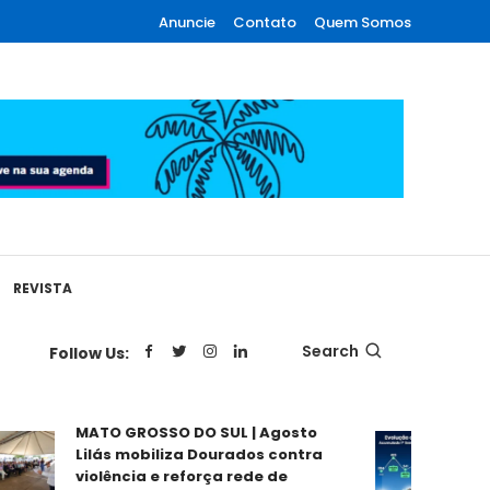
Anuncie
Contato
Quem Somos
REVISTA
Search
Follow Us:
MATO GROSSO DO SUL | Agosto
MATO GR
Lilás mobiliza Dourados contra
registr
violência e reforça rede de
65,2% e