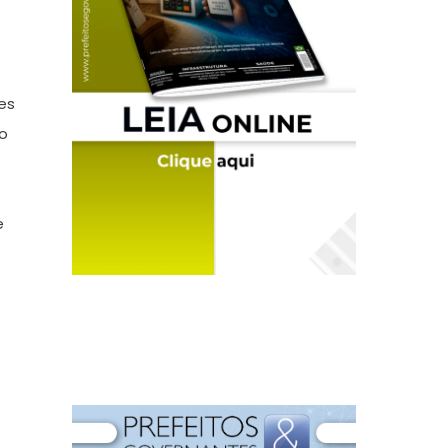
es
do
e