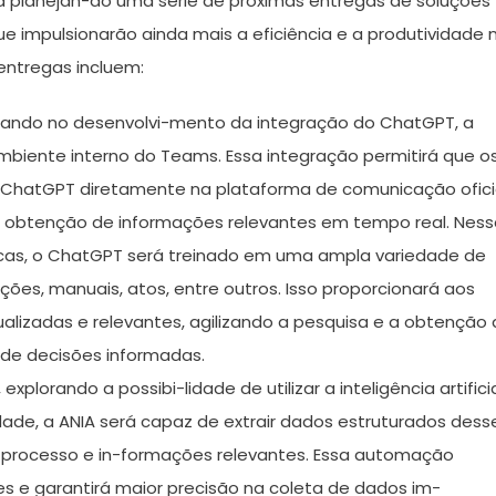
 planejan-do uma série de próximas entregas de soluções
 que impulsionarão ainda mais a eficiência e a produtividade 
entregas incluem:
ando no desenvolvi-mento da integração do ChatGPT, a
mbiente interno do Teams. Essa integração permitirá que o
 ChatGPT diretamente na plataforma de comunicação ofici
 a obtenção de informações relevantes em tempo real. Nes
ricas, o ChatGPT será treinado em uma ampla variedade de
ões, manuais, atos, entre outros. Isso proporcionará aos
alizadas e relevantes, agilizando a pesquisa e a obtenção
de decisões informadas.
plorando a possibi-lidade de utilizar a inteligência artifici
dade, a ANIA será capaz de extrair dados estruturados dess
processo e in-formações relevantes. Essa automação
es e garantirá maior precisão na coleta de dados im-