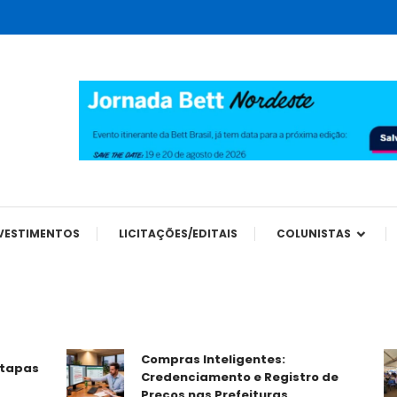
tes
VESTIMENTOS
LICITAÇÕES/EDITAIS
COLUNISTAS
Compras Inteligentes:
s
Credenciamento e Registro de
Preços nas Prefeituras