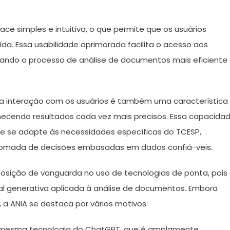
ace simples e intuitiva, o que permite que os usuários
ída. Essa usabilidade aprimorada facilita o acesso aos
ornando o processo de análise de documentos mais eficiente
a interação com os usuários é também uma característica
rnecendo resultados cada vez mais precisos. Essa capacida
e se adapte às necessidades específicas do TCESP,
a tomada de decisões embasadas em dados confiá-veis.
posição de vanguarda no uso de tecnologias de ponta, pois
cial generativa aplicada à análise de documentos. Embora
 a ANIA se destaca por vários motivos:
 mesma tecnologia do ChatGPT, que é amplamente