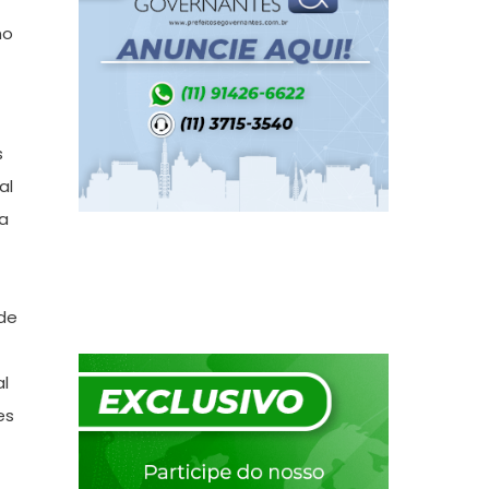
no
s
al
sa
 de
al
es