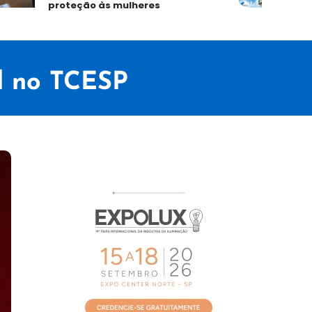
proteção às mulheres
no 1º se
al no TCESP