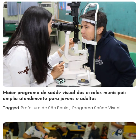
7
Maurilio
Maior programa de saúde visual das escolas municipais
amplia atendimento para jovens e adultos
de
agosto
Tagged
Prefeitura de São Paulo
,
Programa Saúde Visual
de
2026