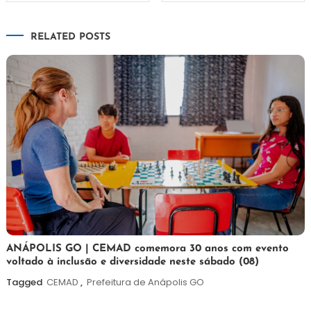
de
RELATED POSTS
Post
7
Maurilio
ANÁPOLIS GO | CEMAD comemora 30 anos com evento
voltado à inclusão e diversidade neste sábado (08)
de
agosto
Tagged
CEMAD
,
Prefeitura de Anápolis GO
de
2026