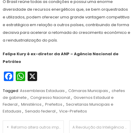
O Brasil reúne todas as condições e possui uma enorme
diversidade de recursos energéticos que, se bem orquestrados
e utilizados, podem oferecer uma grande vantagem competitiva
e estratégica em relação a outros países, contribuindo de forma
decisiva para acelerar a retomada do crescimento econômico e
a reindustrialização do país.
Felipe Kury
é ex-diretor da ANP – Agência Nacional de
Petróleo
Facebook
WhatsApp
X
Tagged
Assembleias Estaduais
,
Câmaras Municipais
,
chefes
de gabinete
,
Congresso Nacional
,
Governos Estadual e
Federal
,
Ministérios
,
Prefeitos
,
Secretarias Municipais e
Estaduais
,
Senado federal
,
Vice-Prefeitos
Navegação
Reforma altera outros impostos estaduais e municipais, além de ICMS e ISS
A Revolução da Inteligência Artificial no TCESP