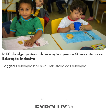
7
Maurilio
MEC divulga período de inscrições para o Observatório da
Educação Inclusiva
de
agosto
Tagged
Educação Inclusiva
,
Ministério da Educação
de
2026