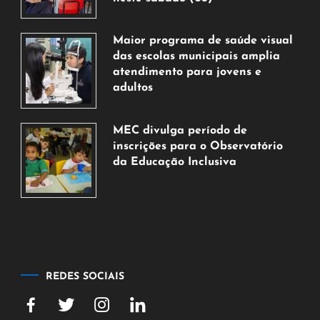
7
de
Maior programa de saúde visual
agosto
das escolas municipais amplia
de
atendimento para jovens e
2026
adultos
7
de
MEC divulga período de
agosto
inscrições para o Observatório
de
da Educação Inclusiva
2026
7
de
agosto
de
2026
REDES SOCIAIS