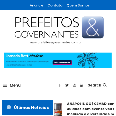
Skip
Anuncie
Contato
Quem Somos
To
Content
A maior revista de gestão municipal do Brasil!
Prefeitos & Governantes
Menu
Search
ANÁPOLIS GO | CEMAD com
Últimas Notícias
30 anos com evento voltad
inclusão e diversidade nes