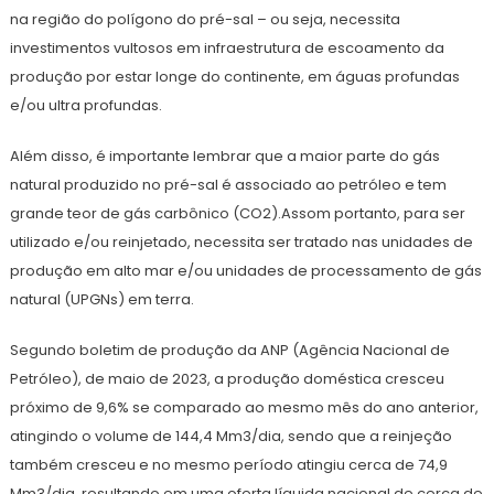
na região do polígono do pré-sal – ou seja, necessita
investimentos vultosos em infraestrutura de escoamento da
produção por estar longe do continente, em águas profundas
e/ou ultra profundas.
Além disso, é importante lembrar que a maior parte do gás
natural produzido no pré-sal é associado ao petróleo e tem
grande teor de gás carbônico (CO2).Assom portanto, para ser
utilizado e/ou reinjetado, necessita ser tratado nas unidades de
produção em alto mar e/ou unidades de processamento de gás
natural (UPGNs) em terra.
Segundo boletim de produção da ANP (Agência Nacional de
Petróleo), de maio de 2023, a produção doméstica cresceu
próximo de 9,6% se comparado ao mesmo mês do ano anterior,
atingindo o volume de 144,4 Mm3/dia, sendo que a reinjeção
também cresceu e no mesmo período atingiu cerca de 74,9
Mm3/dia, resultando em uma oferta líquida nacional de cerca de