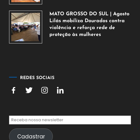
de
agosto
MATO GROSSO DO SUL | Agosto
de
Lilás mobiliza Dourados contra
2026
violência e reforça rede de
proteção às mulheres
5
de
agosto
de
2026
REDES SOCIAIS
Cadastrar