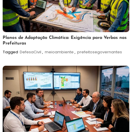
5
Redação
Planos de Adaptação Climática: Exigência para Verbas nas
Prefeituras
de
agosto
Tagged
DefesaCivil
,
meioambiente
,
prefeitosegovernantes
de
2026