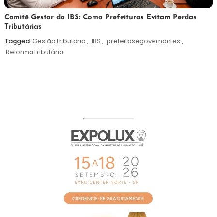
4
Redação
Comitê Gestor do IBS: Como Prefeituras Evitam Perdas
Tributárias
de
agosto
Tagged
GestãoTributária
,
IBS
,
prefeitosegovernantes
,
de
ReformaTributária
2026