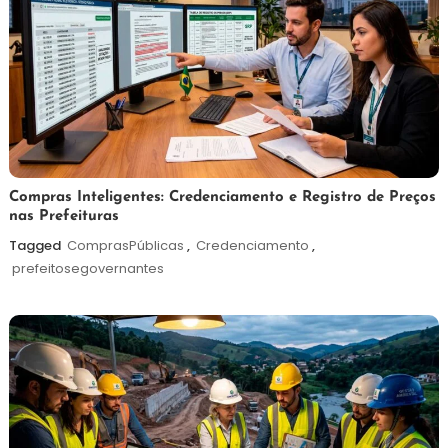
6
Redação
Compras Inteligentes: Credenciamento e Registro de Preços
nas Prefeituras
de
agosto
Tagged
ComprasPúblicas
,
Credenciamento
,
de
prefeitosegovernantes
2026