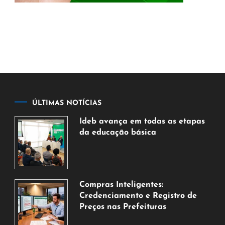
ÚLTIMAS NOTÍCIAS
Ideb avança em todas as etapas
da educação básica
6
de
agosto
de
Compras Inteligentes:
2026
Credenciamento e Registro de
Preços nas Prefeituras
6