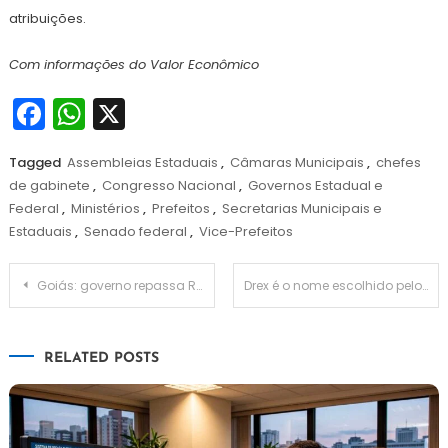
atribuições.
Com informações do Valor Econômico
Facebook
WhatsApp
X
Tagged
Assembleias Estaduais
,
Câmaras Municipais
,
chefes
de gabinete
,
Congresso Nacional
,
Governos Estadual e
Federal
,
Ministérios
,
Prefeitos
,
Secretarias Municipais e
Estaduais
,
Senado federal
,
Vice-Prefeitos
Navegação
Goiás: governo repassa R$ 14 milhões para assistência social dos municípios
Drex é o nome escolhido pelo BC para o novo Real Digital
de
RELATED POSTS
Post