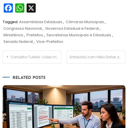
Facebook
WhatsApp
X
Tagged
Assembleias Estaduais
,
Câmaras Municipais
,
Congresso Nacional
,
Governos Estadual e Federal
,
Ministérios
,
Prefeitos
,
Secretarias Municipais e Estaduais
,
Senado federal
,
Vice-Prefeitos
Navegação
Conselho Tutelar: vídeo mostra distribuição de folhetos dentro da Universal e formação de chapa
Entrevista com Hélio Daher, secretário de estado de Educação do Mato Grosso do Sul
de
RELATED POSTS
Post