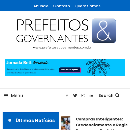
Skip
Anuncie
Contato
Quem Somos
To
Content
A maior revista de gestão municipal do Brasil!
Prefeitos & Governantes
Menu
Search
Compras Inteligentes:
Últimas Notícias
Credenciamento e Registr