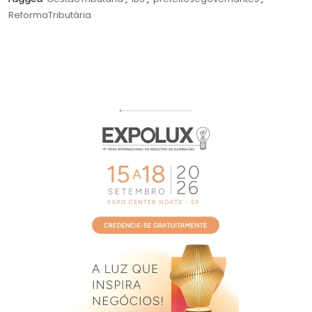
de
ReformaTributária
2026