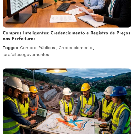
6
Redação
Compras Inteligentes: Credenciamento e Registro de Preços
nas Prefeituras
de
agosto
Tagged
ComprasPúblicas
,
Credenciamento
,
de
prefeitosegovernantes
2026