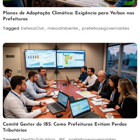
5
Redação
Planos de Adaptação Climática: Exigência para Verbas nas
Prefeituras
de
agosto
Tagged
DefesaCivil
,
meioambiente
,
prefeitosegovernantes
de
2026
4
Redação
Comitê Gestor do IBS: Como Prefeituras Evitam Perdas
Tributárias
de
agosto
Tagged
GestãoTributária
,
IBS
,
prefeitosegovernantes
,