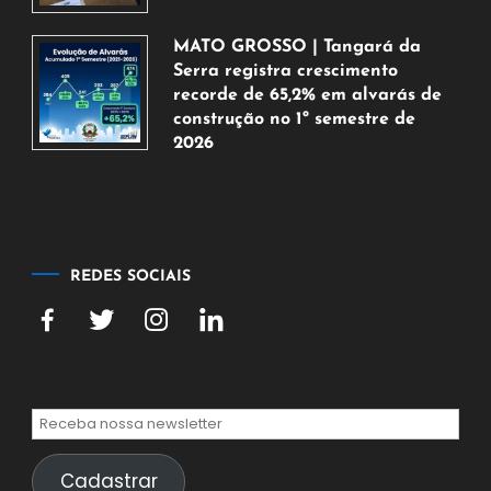
5
de
MATO GROSSO | Tangará da
agosto
Serra registra crescimento
de
recorde de 65,2% em alvarás de
2026
construção no 1º semestre de
2026
5
de
agosto
de
2026
REDES SOCIAIS
Cadastrar