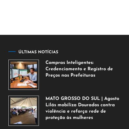
ÚLTIMAS NOTÍCIAS
Compras Inteligentes:
Credenciamento e Registro de
Preços nas Prefeituras
6
de
agosto
MATO GROSSO DO SUL | Agosto
de
Lilás mobiliza Dourados contra
2026
violência e reforça rede de
proteção às mulheres
5