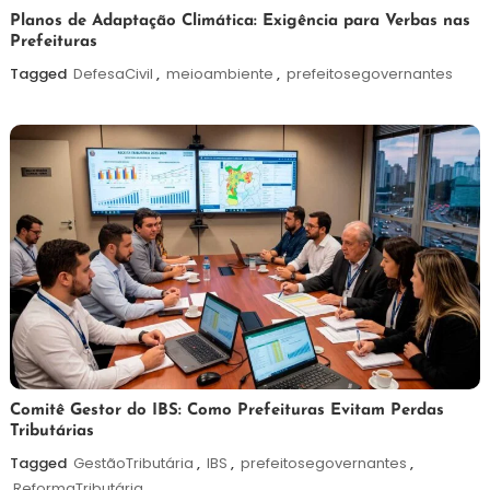
5
Redação
Planos de Adaptação Climática: Exigência para Verbas nas
Prefeituras
de
agosto
Tagged
DefesaCivil
,
meioambiente
,
prefeitosegovernantes
de
2026
4
Redação
Comitê Gestor do IBS: Como Prefeituras Evitam Perdas
Tributárias
de
agosto
Tagged
GestãoTributária
,
IBS
,
prefeitosegovernantes
,
de
ReformaTributária