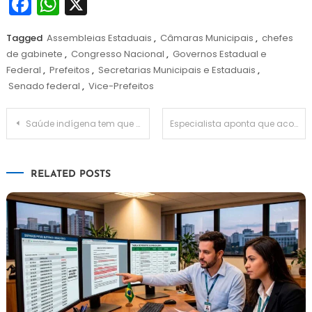
Facebook
WhatsApp
X
Tagged
Assembleias Estaduais
,
Câmaras Municipais
,
chefes
de gabinete
,
Congresso Nacional
,
Governos Estadual e
Federal
,
Prefeitos
,
Secretarias Municipais e Estaduais
,
Senado federal
,
Vice-Prefeitos
Navegação
Saúde indígena tem que ser encarada como prioridade, diz secretário
Especialista aponta que acordos entre Brasil e China geram preocupação nos EUA
de
RELATED POSTS
Post