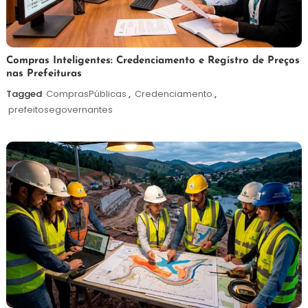
6
Redação
Compras Inteligentes: Credenciamento e Registro de Preços
nas Prefeituras
de
agosto
Tagged
ComprasPúblicas
,
Credenciamento
,
de
prefeitosegovernantes
2026