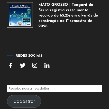
de
MATO GROSSO | Tangará da
agosto
Serra registra crescimento
de
recorde de 65,2% em alvarás de
2026
construção no 1º semestre de
2026
5
de
agosto
de
2026
REDES SOCIAIS
Cadastrar