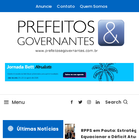
Skip
Anuncie
Contato
Quem Somos
To
Content
A maior revista de gestão municipal do Brasil!
Prefeitos & Governantes
Menu
Search
Últimas Notícias
RPPS em Pauta: Estratégia
Equacionar o Déficit Atuari