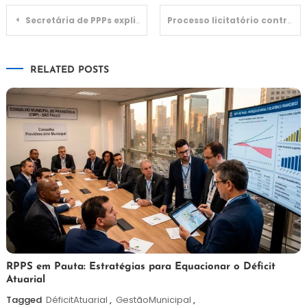
Navegação
Secretária de PPPs explica o mercado e próximos passos
Processo licitatório contratará empresa para cuidar de semáforos
de
RELATED POSTS
Post
7
Redação
RPPS em Pauta: Estratégias para Equacionar o Déficit
Atuarial
de
agosto
Tagged
DéficitAtuarial
,
GestãoMunicipal
,