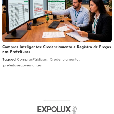
6
Redação
Compras Inteligentes: Credenciamento e Registro de Preços
nas Prefeituras
de
agosto
Tagged
ComprasPúblicas
,
Credenciamento
,
de
prefeitosegovernantes
2026