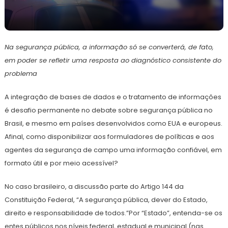
15
Redação
de
Na segurança pública, a informação só se converterá, de fato,
março
de
em poder se refletir uma resposta ao diagnóstico consistente do
2023
problema
A integração de bases de dados e o tratamento de informações
é desafio permanente no debate sobre segurança pública no
Brasil, e mesmo em países desenvolvidos como EUA e europeus.
Afinal, como disponibilizar aos formuladores de políticas e aos
agentes da segurança de campo uma informação confiável, em
formato útil e por meio acessível?
No caso brasileiro, a discussão parte do Artigo 144 da
Constituição Federal, “A segurança pública, dever do Estado,
direito e responsabilidade de todos.”Por “Estado”, entenda-se os
entes públicos nos níveis federal, estadual e municipal (nas