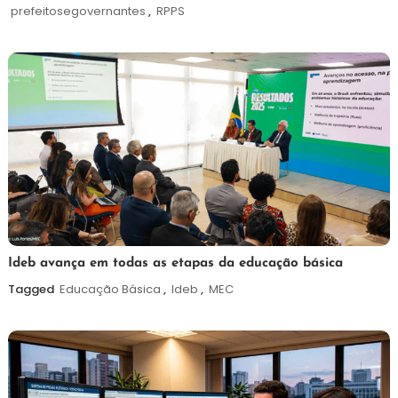
de
prefeitosegovernantes
,
RPPS
2026
6
Maurilio
Ideb avança em todas as etapas da educação básica
de
Tagged
Educação Básica
,
Ideb
,
MEC
agosto
de
2026