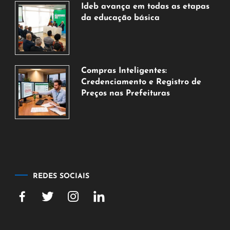
de
Ideb avança em todas as etapas
2026
da educação básica
6
de
agosto
de
Compras Inteligentes:
2026
Credenciamento e Registro de
Preços nas Prefeituras
6
de
agosto
de
2026
REDES SOCIAIS