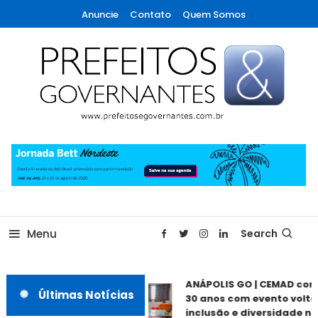
Skip
Anuncie
Contato
Quem Somos
To
Content
A maior revista de gestão municipal do Brasil!
Prefeitos & Governantes
Menu
Search
ANÁPOLIS GO | CEMAD co
Últimas Notícias
30 anos com evento volta
inclusão e diversidade ne