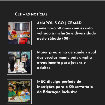
ÚLTIMAS NOTÍCIAS
ANÁPOLIS GO | CEMAD
comemora 30 anos com evento
voltado à inclusão e diversidade
neste sábado (08)
7
de
Maior programa de saúde visual
agosto
das escolas municipais amplia
de
atendimento para jovens e
2026
adultos
7
de
MEC divulga período de
agosto
inscrições para o Observatório
de
da Educação Inclusiva
2026
7
de