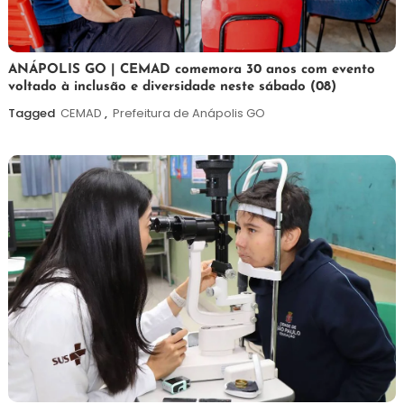
7
Maurilio
ANÁPOLIS GO | CEMAD comemora 30 anos com evento
voltado à inclusão e diversidade neste sábado (08)
de
agosto
Tagged
CEMAD
,
Prefeitura de Anápolis GO
de
2026