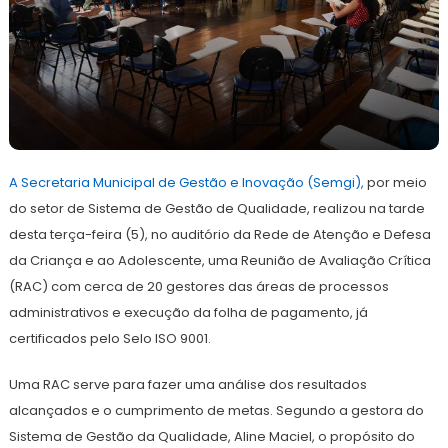
6
Redação
de
A Secretaria Municipal de Gestão e Inovação (Semgi),
abril
por meio
de
do setor de Sistema de Gestão de Qualidade, realizou na tarde
2022
desta terça-feira (5), no auditório da Rede de Atenção e Defesa
da Criança e ao Adolescente, uma Reunião de Avaliação Crítica
(RAC) com cerca de 20 gestores das áreas de processos
administrativos e execução da folha de pagamento, já
certificados pelo Selo ISO 9001.
Uma RAC serve para fazer uma análise dos resultados
alcançados e o cumprimento de metas. Segundo a gestora do
Sistema de Gestão da Qualidade, Aline Maciel, o propósito do