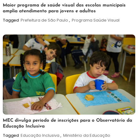
7
Maurilio
Maior programa de saúde visual das escolas municipais
amplia atendimento para jovens e adultos
de
agosto
Tagged
Prefeitura de São Paulo
,
Programa Saúde Visual
de
2026
7
Maurilio
MEC divulga período de inscrições para o Observatório da
Educação Inclusiva
de
agosto
Tagged
Educação Inclusiva
,
Ministério da Educação