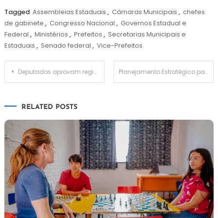
Tagged
Assembleias Estaduais
,
Câmaras Municipais
,
chefes
de gabinete
,
Congresso Nacional
,
Governos Estadual e
Federal
,
Ministérios
,
Prefeitos
,
Secretarias Municipais e
Estaduais
,
Senado federal
,
Vice-Prefeitos
Navegação
Deputados aprovam regime de urgência para análise do projeto da Lei das Associações
Planejamento Estratégico para a Gestão Municipal é apresentado na prefeitura
de
RELATED POSTS
Post