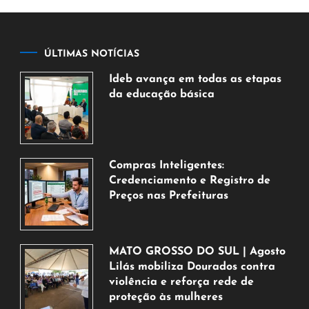
ÚLTIMAS NOTÍCIAS
Ideb avança em todas as etapas
da educação básica
6
de
agosto
de
Compras Inteligentes:
2026
Credenciamento e Registro de
Preços nas Prefeituras
6
de
agosto
MATO GROSSO DO SUL | Agosto
de
Lilás mobiliza Dourados contra
2026
violência e reforça rede de
proteção às mulheres