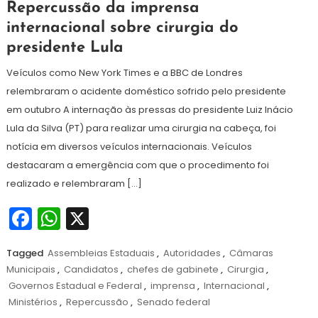
11
Redação
Repercussão da imprensa
de
internacional sobre cirurgia do
dezembro
presidente Lula
de
2024
Veículos como New York Times e a BBC de Londres
relembraram o acidente doméstico sofrido pelo presidente
em outubro A internação às pressas do presidente Luiz Inácio
Lula da Silva (PT) para realizar uma cirurgia na cabeça, foi
notícia em diversos veículos internacionais. Veículos
destacaram a emergência com que o procedimento foi
realizado e relembraram […]
Facebook
WhatsApp
X
Tagged
Assembleias Estaduais
,
Autoridades
,
Câmaras
Municipais
,
Candidatos
,
chefes de gabinete
,
Cirurgia
,
Governos Estadual e Federal
,
imprensa
,
Internacional
,
Ministérios
,
Repercussão
,
Senado federal