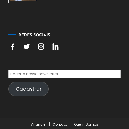
5
de
agosto
de
2026
REDES SOCIAIS
Cadastrar
Anuncie
Contato
Quem Somos