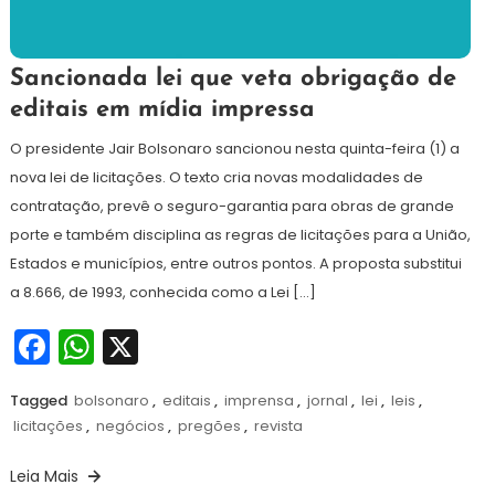
2
Redação
Sancionada lei que veta obrigação de
de
editais em mídia impressa
abril
de
O presidente Jair Bolsonaro sancionou nesta quinta-feira (1) a
2021
nova lei de licitações. O texto cria novas modalidades de
contratação, prevê o seguro-garantia para obras de grande
porte e também disciplina as regras de licitações para a União,
Estados e municípios, entre outros pontos. A proposta substitui
a 8.666, de 1993, conhecida como a Lei […]
Facebook
WhatsApp
X
Tagged
bolsonaro
,
editais
,
imprensa
,
jornal
,
lei
,
leis
,
licitações
,
negócios
,
pregões
,
revista
Leia Mais