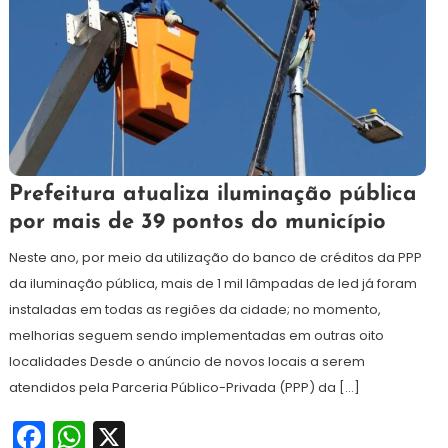
23
Redação
Prefeitura atualiza iluminação pública
de
por mais de 39 pontos do município
julho
de
Neste ano, por meio da utilização do banco de créditos da PPP
2024
da iluminação pública, mais de 1 mil lâmpadas de led já foram
instaladas em todas as regiões da cidade; no momento,
melhorias seguem sendo implementadas em outras oito
localidades Desde o anúncio de novos locais a serem
atendidos pela Parceria Público-Privada (PPP) da […]
Facebook
WhatsApp
X