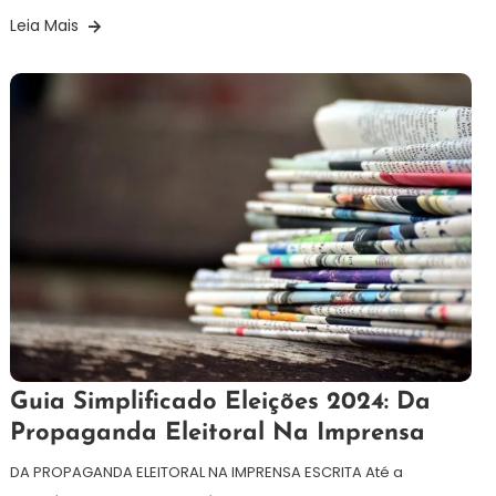
Leia Mais
15
Redação
Guia Simplificado Eleições 2024: Da
de
Propaganda Eleitoral Na Imprensa
outubro
de
DA PROPAGANDA ELEITORAL NA IMPRENSA ESCRITA Até a
2024