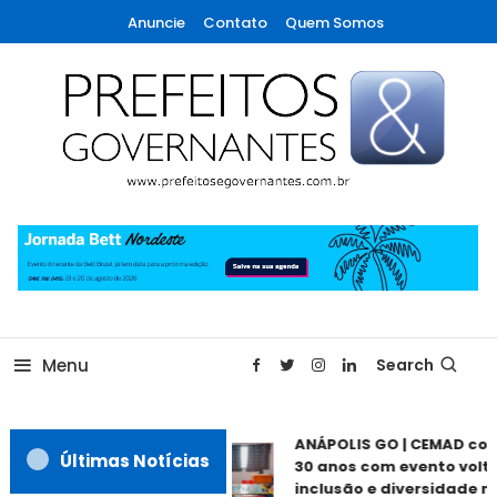
Skip
Anuncie
Contato
Quem Somos
To
Content
A maior revista de gestão municipal do Brasil!
Prefeitos & Governantes
Menu
Search
ANÁPOLIS GO | CEMAD co
Últimas Notícias
30 anos com evento volta
inclusão e diversidade n