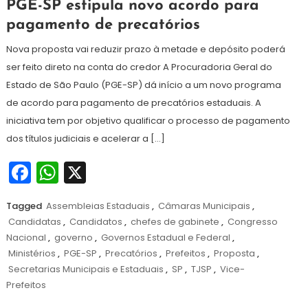
6
Redação
PGE-SP estipula novo acordo para
de
pagamento de precatórios
agosto
de
Nova proposta vai reduzir prazo à metade e depósito poderá
2024
ser feito direto na conta do credor A Procuradoria Geral do
Estado de São Paulo (PGE-SP) dá início a um novo programa
de acordo para pagamento de precatórios estaduais. A
iniciativa tem por objetivo qualificar o processo de pagamento
dos títulos judiciais e acelerar a […]
Facebook
WhatsApp
X
Tagged
Assembleias Estaduais
,
Câmaras Municipais
,
Candidatas
,
Candidatos
,
chefes de gabinete
,
Congresso
Nacional
,
governo
,
Governos Estadual e Federal
,
Ministérios
,
PGE-SP
,
Precatórios
,
Prefeitos
,
Proposta
,
Secretarias Municipais e Estaduais
,
SP
,
TJSP
,
Vice-
Prefeitos