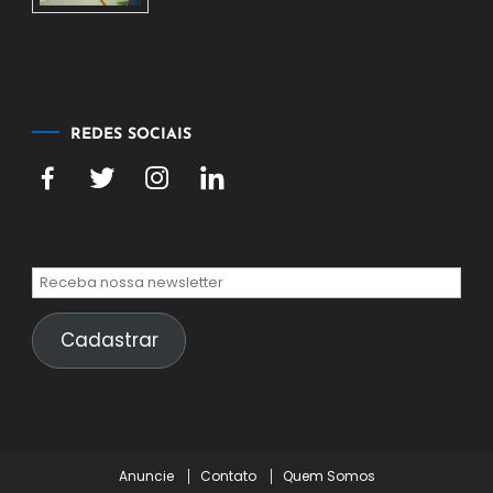
de
agosto
de
2026
REDES SOCIAIS
Cadastrar
Anuncie
Contato
Quem Somos