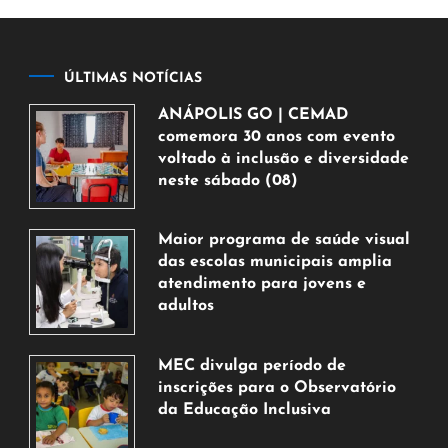
ÚLTIMAS NOTÍCIAS
ANÁPOLIS GO | CEMAD
comemora 30 anos com evento
voltado à inclusão e diversidade
neste sábado (08)
7
de
Maior programa de saúde visual
agosto
das escolas municipais amplia
de
atendimento para jovens e
2026
adultos
7
de
MEC divulga período de
agosto
inscrições para o Observatório
de
da Educação Inclusiva
2026
7