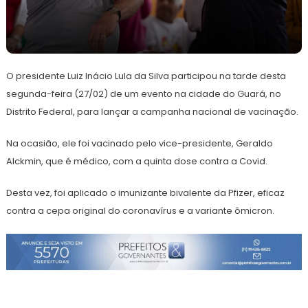
27
Redação
de
O presidente Luiz Inácio Lula da Silva participou na tarde desta
fevereiro
de
segunda-feira (27/02) de um evento na cidade do Guará, no
2023
Distrito Federal, para lançar a campanha nacional de vacinação.
Na ocasião, ele foi vacinado pelo vice-presidente, Geraldo
Alckmin, que é médico, com a quinta dose contra a Covid.
Desta vez, foi aplicado o imunizante bivalente da Pfizer, eficaz
contra a cepa original do coronavírus e a variante ômicron.