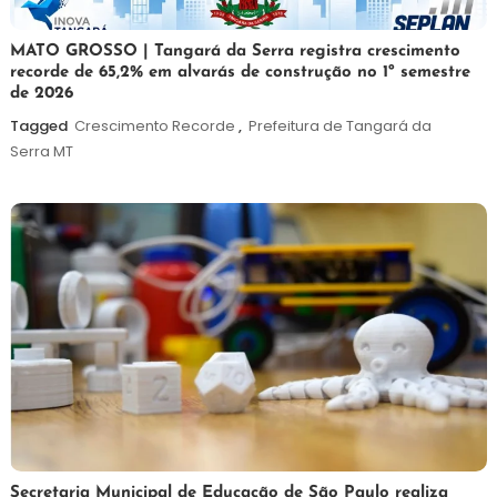
5
Maurilio
MATO GROSSO | Tangará da Serra registra crescimento
recorde de 65,2% em alvarás de construção no 1º semestre
de
de 2026
agosto
de
Tagged
Crescimento Recorde
,
Prefeitura de Tangará da
2026
Serra MT
5
Maurilio
Secretaria Municipal de Educação de São Paulo realiza