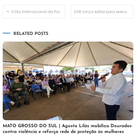
Navegação
O Dia Internacional da Proteção de Dados Pessoais e a atuação da ANPD
EGR lança edital para execução de sete obras
de
RELATED POSTS
Post
5
Maurilio
MATO GROSSO DO SUL | Agosto Lilás mobiliza Dourados
contra violência e reforça rede de proteção às mulheres
de