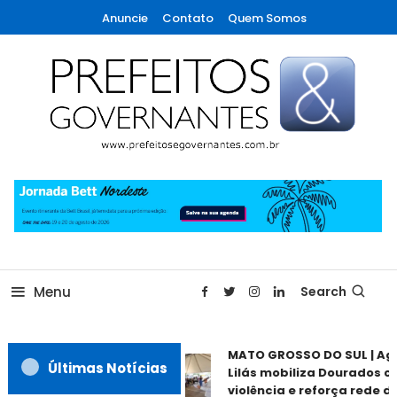
Skip
Anuncie
Contato
Quem Somos
To
Content
A maior revista de gestão municipal do Brasil!
Prefeitos & Governantes
Menu
Search
MATO GROSSO DO SUL | Ago
Últimas Notícias
Lilás mobiliza Dourados co
violência e reforça rede de