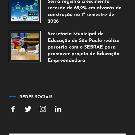
Serra registra crescimento
de
recorde de 65,2% em alvarás de
2026
construção no 1º semestre de
2026
5
Secretaria Municipal de
de
Educação de São Paulo realiza
agosto
parceria com o SEBRAE para
de
promover projeto de Educação
2026
Empreendedora
5
de
agosto
de
2026
REDES SOCIAIS