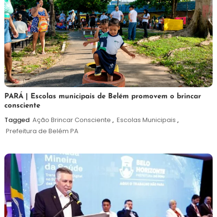
26
Maurilio
PARÁ | Escolas municipais de Belém promovem o brincar
consciente
de
maio
Tagged
Ação Brincar Consciente
,
Escolas Municipais
,
de
Prefeitura de Belém PA
2026