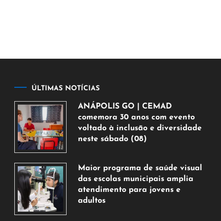
ÚLTIMAS NOTÍCIAS
ANÁPOLIS GO | CEMAD
comemora 30 anos com evento
voltado à inclusão e diversidade
neste sábado (08)
7
de
Maior programa de saúde visual
agosto
das escolas municipais amplia
de
atendimento para jovens e
2026
adultos
7