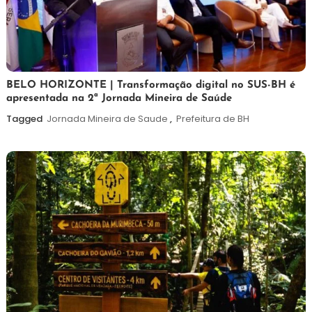
26
Maurilio
BELO HORIZONTE | Transformação digital no SUS-BH é
apresentada na 2ª Jornada Mineira de Saúde
de
fevereiro
Tagged
Jornada Mineira de Saude
,
Prefeitura de BH
de
2026