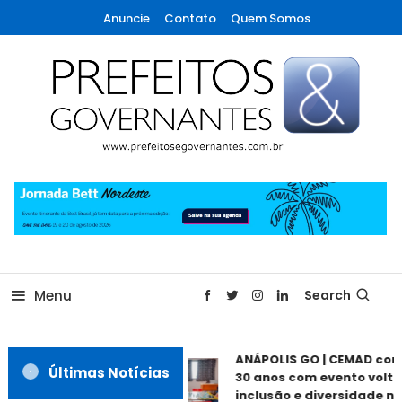
Skip
Anuncie
Contato
Quem Somos
To
Content
A maior revista de gestão municipal do Brasil!
Prefeitos & Governantes
Menu
Search
ANÁPOLIS GO | CEMAD co
Últimas Notícias
30 anos com evento volta
inclusão e diversidade ne