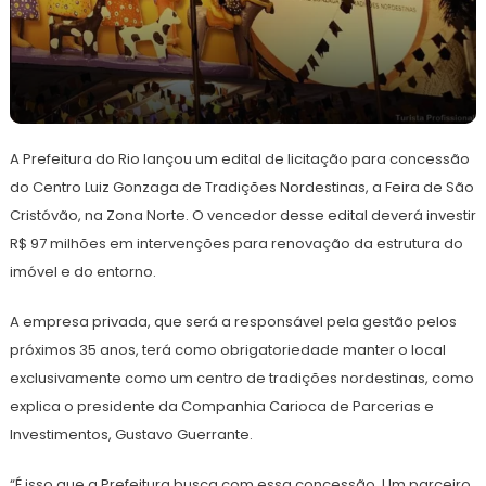
24
Redação
de
A Prefeitura do Rio lançou um edital de licitação para concessão
abril
de
do Centro Luiz Gonzaga de Tradições Nordestinas, a Feira de São
2023
Cristóvão, na Zona Norte. O vencedor desse edital deverá investir
R$ 97 milhões em intervenções para renovação da estrutura do
imóvel e do entorno.
A empresa privada, que será a responsável pela gestão pelos
próximos 35 anos, terá como obrigatoriedade manter o local
exclusivamente como um centro de tradições nordestinas, como
explica o presidente da Companhia Carioca de Parcerias e
Investimentos, Gustavo Guerrante.
“É isso que a Prefeitura busca com essa concessão. Um parceiro