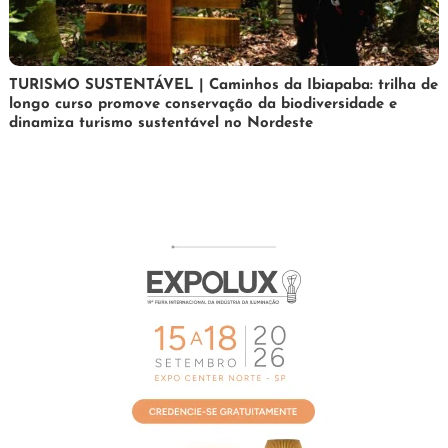
24
Maurilio
TURISMO SUSTENTÁVEL | Caminhos da Ibiapaba: trilha de
longo curso promove conservação da biodiversidade e
de
dinamiza turismo sustentável no Nordeste
fevereiro
de
2026