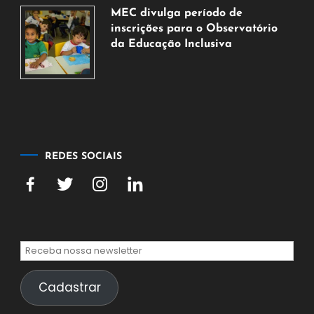
de
MEC divulga período de
agosto
inscrições para o Observatório
de
da Educação Inclusiva
2026
7
de
agosto
de
2026
REDES SOCIAIS
Cadastrar