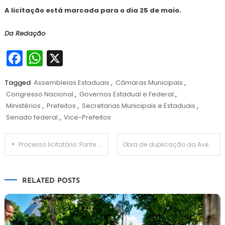
A licitação está marcada para o dia 25 de maio.
Da Redação
Facebook
WhatsApp
X
Tagged
Assembleias Estaduais
,
Câmaras Municipais
,
Congresso Nacional
,
Governos Estadual e Federal
,
Ministérios
,
Prefeitos
,
Secretarias Municipais e Estaduais
,
Senado federal
,
Vice-Prefeitos
Navegação
Processo licitatório: Ponte dos Santos Mártires vai facilitar a mobilidade urbana
Obra de duplicação da Avenida Cuiabá tem licitação marcada para o dia 23 de maio
de
RELATED POSTS
Post