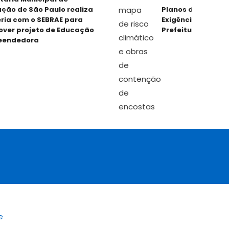
 de São Paulo realiza
Planos de Adaptação
 com o SEBRAE para
Exigência para Verb
r projeto de Educação
Prefeituras
dedora