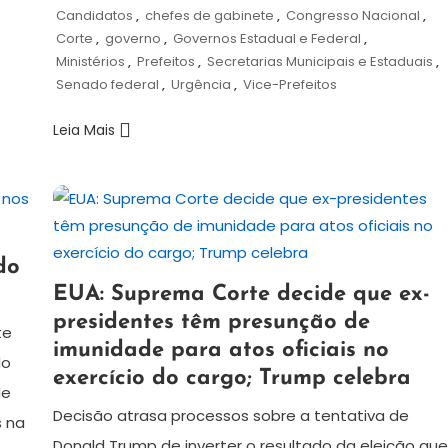
Candidatos
,
chefes de gabinete
,
Congresso Nacional
,
Corte
,
governo
,
Governos Estadual e Federal
,
Ministérios
,
Prefeitos
,
Secretarias Municipais e Estaduais
,
Senado federal
,
Urgência
,
Vice-Prefeitos
Leia Mais
do
3
Redação
EUA: Suprema Corte decide que ex-
de
presidentes têm presunção de
julho
te
imunidade para atos oficiais no
de
do
exercício do cargo; Trump celebra
2024
de
Decisão atrasa processos sobre a tentativa de
s na
Donald Trump de inverter o resultado da eleição qu