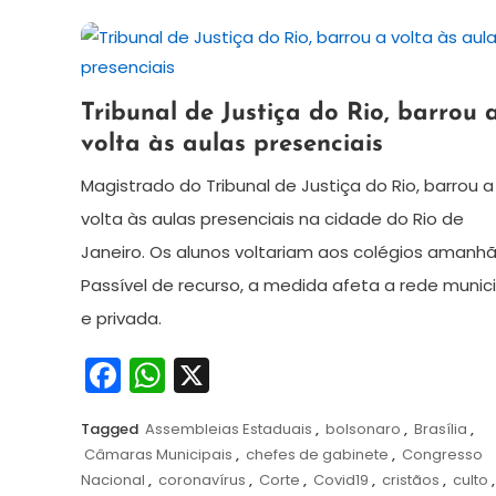
5
Redação
Tribunal de Justiça do Rio, barrou 
de
volta às aulas presenciais
abril
de
Magistrado do Tribunal de Justiça do Rio, barrou a
2021
volta às aulas presenciais na cidade do Rio de
Janeiro. Os alunos voltariam aos colégios amanhã
Passível de recurso, a medida afeta a rede munici
e privada.
Facebook
WhatsApp
X
Tagged
Assembleias Estaduais
,
bolsonaro
,
Brasília
,
Câmaras Municipais
,
chefes de gabinete
,
Congresso
Nacional
,
coronavírus
,
Corte
,
Covid19
,
cristãos
,
culto
,