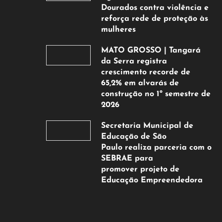
Dourados contra violência e
reforça rede de proteção às
mulheres
5
MATO GROSSO | Tangará
de
da Serra registra
agosto
crescimento recorde de
de
65,2% em alvarás de
2026
construção no 1º semestre de
2026
5
Secretaria Municipal de
de
Educação de São
agosto
Paulo realiza parceria com o
de
SEBRAE para
2026
promover projeto de
Educação Empreendedora
5
de
agosto