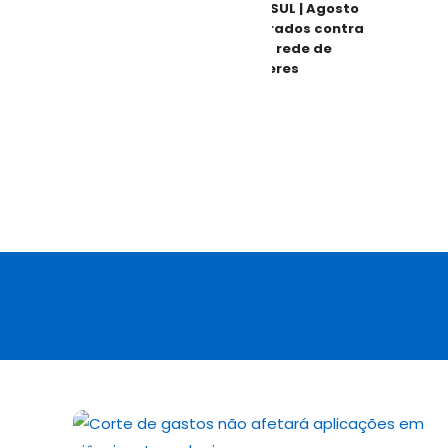
MATO GROSSO DO SUL | Agosto
Lilás mobiliza Dourados contra
violência e reforça rede de
proteção às mulheres