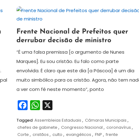
5
Redação
a
Frente Nacional de Prefeitos quer
de
derrubar decisão de ministro
abril
de
“É uma falsa premissa [o argumento de Nunes
2021
Marques]. Eu sou cristão. Eu falo como parte
.
envolvida. É claro que este dia [a Páscoa] é um dia
pal
muito simbólico para os cristão. Agora, não tem na
a ver com fé neste momento”, ponto
Facebook
WhatsApp
X
Tagged
Assembleias Estaduais
,
Câmaras Municipais
,
chefes de gabinete
,
Congresso Nacional
,
coronavírus
,
Corte
,
cristãos
,
culto
,
evangélicos
,
FNP
,
frente