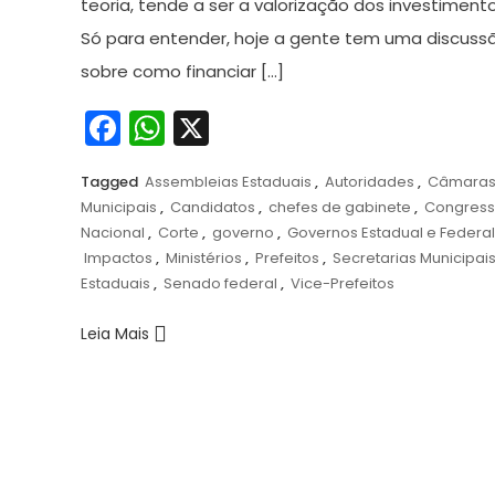
teoria, tende a ser a valorização dos investimento
Só para entender, hoje a gente tem uma discuss
sobre como financiar […]
Facebook
WhatsApp
X
Tagged
Assembleias Estaduais
,
Autoridades
,
Câmara
Municipais
,
Candidatos
,
chefes de gabinete
,
Congres
Nacional
,
Corte
,
governo
,
Governos Estadual e Federal
Impactos
,
Ministérios
,
Prefeitos
,
Secretarias Municipais
Estaduais
,
Senado federal
,
Vice-Prefeitos
Leia Mais