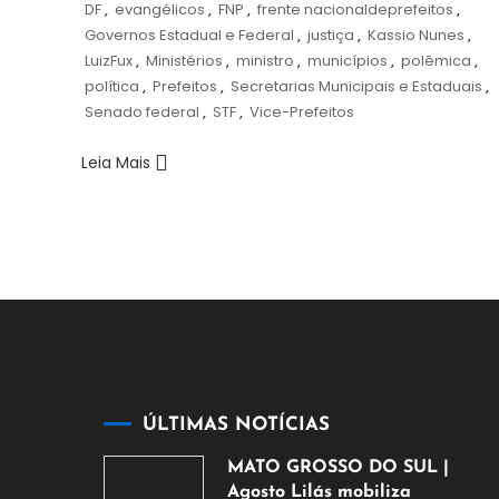
DF
,
evangélicos
,
FNP
,
frente nacionaldeprefeitos
,
Governos Estadual e Federal
,
justiça
,
Kassio Nunes
,
LuizFux
,
Ministérios
,
ministro
,
municípios
,
polêmica
,
política
,
Prefeitos
,
Secretarias Municipais e Estaduais
,
Senado federal
,
STF
,
Vice-Prefeitos
Leia Mais
ÚLTIMAS NOTÍCIAS
MATO GROSSO DO SUL |
Agosto Lilás mobiliza