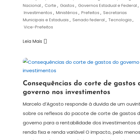
Nacional
,
Corte
,
Gastos
,
Governos Estadual e Federal
,
Investimentos
,
Ministérios
,
Prefeitos
,
Secretarias
Municipais e Estaduais
,
Senado federal
,
Tecnologia
,
Vice-Prefeitos
Leia Mais
13
Redação
Consequências do corte de gastos 
de
governo nos investimentos
novembro
de
Marcelo d’Agosto responde à duvida de um ouvin
2024
sobre os reflexos do pacote de corte de gastos 
governo para a rentabilidade dos investimentos 
renda fixa e renda variável O impacto, pelo meno