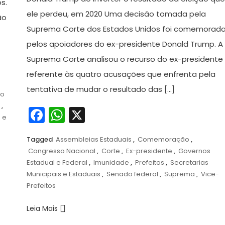
s.
ele perdeu, em 2020 Uma decisão tomada pela
ão
Suprema Corte dos Estados Unidos foi comemorad
pelos apoiadores do ex-presidente Donald Trump. A
Suprema Corte analisou o recurso do ex-presidente
referente às quatro acusações que enfrenta pela
s
tentativa de mudar o resultado das […]
so
,
Facebook
WhatsApp
X
 e
Tagged
Assembleias Estaduais
,
Comemoração
,
Congresso Nacional
,
Corte
,
Ex-presidente
,
Governos
Estadual e Federal
,
Imunidade
,
Prefeitos
,
Secretarias
Municipais e Estaduais
,
Senado federal
,
Suprema
,
Vice-
Prefeitos
Leia Mais