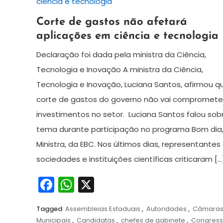
20
Redação
Corte de gastos não afetará
de
aplicações em ciência e tecnologia
dezembro
de
Declaração foi dada pela ministra da Ciência,
2024
Tecnologia e Inovação A ministra da Ciência,
Tecnologia e Inovação, Luciana Santos, afirmou q
corte de gastos do governo não vai compromete
investimentos no setor. Luciana Santos falou sob
tema durante participação no programa Bom dia
Ministra, da EBC. Nos últimos dias, representantes
sociedades e instituições científicas criticaram […
Facebook
WhatsApp
X
Tagged
Assembleias Estaduais
,
Autoridades
,
Câmara
Municipais
,
Candidatas
,
chefes de gabinete
,
Congres