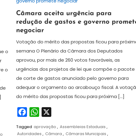
6
Redação
Câmara aceita urgência para
de
redução de gastos e governo promet
dezembro
negociar
de
2024
Votação do mérito das propostas ficou para próxim
semana O Plenário da Câmara dos Deputados
ue o
aprovou, por mais de 260 votos favoráveis, as
r
urgências dos projetos de lei que compõe o pacote
re o
de corte de gastos anunciado pelo governo para
,
adequar o orçamento ao arcabouço fiscal. A votaç
 de
do mérito das propostas ficou para próxima […]
]
Facebook
WhatsApp
X
Tagged
aprovação
,
Assembleias Estaduais
,
s
Autoridades
,
Câmara
,
Câmaras Municipais
,
so