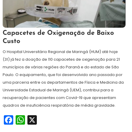
6
Redação
Capacetes de Oxigenação de Baixo
de
Custo
abril
de
O Hospital Universitário Regional de Maringá (HUM) até hoje
2021
(31) já fez a doação de 110 capacetes de oxigenação para 21
municípios de várias regiões do Paraná e do estado de São
Paulo. O equipamento, que foi desenvolvido ano passado por
uma parceria entre os departamentos de Física e Medicina da
Universidade Estadual de Maringá (UEM), contribui para a
recuperação de pacientes com Covid-19 que apresentam
quadros de insuficiência respiratória de média gravidade.
Facebook
WhatsApp
X