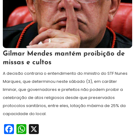
5
Redação
Gilmar Mendes mantém proibição de
de
missas e cultos
abril
de
A decisão contraria o entendimento do ministro do STF Nunes
2021
Marques, que determinou neste sábado (3), em caráter
liminar, que governadores e prefeitos não podem proibir a
celebração de atos religiosos desde que preservados
protocolos sanitários, entre eles, lotação máxima de 25% da
capacidade do local.
Facebook
WhatsApp
X