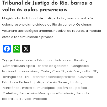
5
Redação
Tribunal de Justiça do Rio, barrou a
de
volta às aulas presenciais
abril
de
Magistrado do Tribunal de Justiça do Rio, barrou a volta às
2021
aulas presenciais na cidade do Rio de Janeiro. Os alunos
voltariam aos colégios amanhã. Passível de recurso, a medida
afeta a rede municipal e privada.
Facebook
WhatsApp
X
Tagged
Assembleias Estaduais
,
bolsonaro
,
Brasília
,
Câmaras Municipais
,
chefes de gabinete
,
Congresso
Nacional
,
coronavírus
,
Corte
,
Covid19
,
cristãos
,
culto
,
DF
,
evangélicos
,
FNP
,
frente nacionaldeprefeitos
,
Governos
Estadual e Federal
,
justiça
,
Kassio Nunes
,
LuizFux
,
Ministérios
,
ministro
,
municípios
,
polêmica
,
política
,
Prefeitos
,
Secretarias Municipais e Estaduais
,
Senado
federal
,
STF
,
Vice-Prefeitos