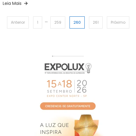
Leia Mais
…
Paginação
260
Anterior
1
259
261
Próximo
de
posts