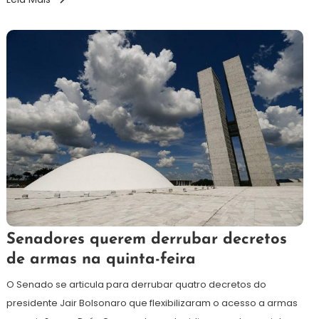
5
Redação
Senadores querem derrubar decretos
de
de armas na quinta-feira
abril
de
O Senado se articula para derrubar quatro decretos do
2021
presidente Jair Bolsonaro que flexibilizaram o acesso a armas