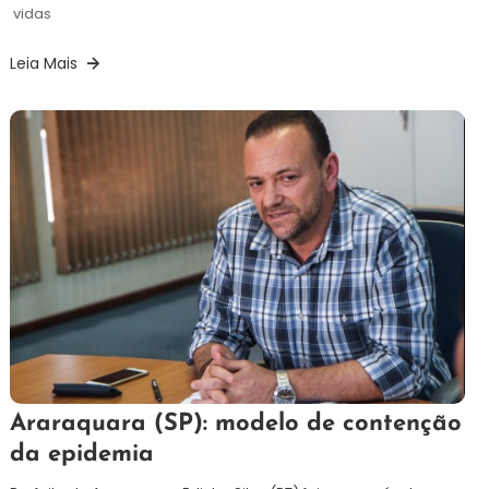
vidas
Leia Mais
6
Redação
Araraquara (SP): modelo de contenção
de
da epidemia
abril
de