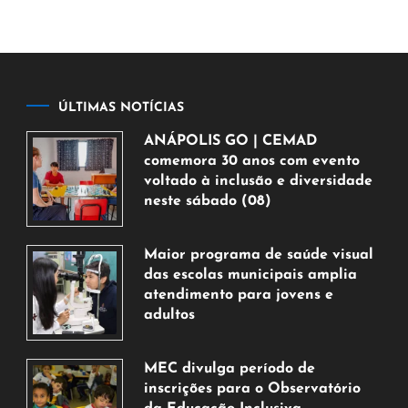
ÚLTIMAS NOTÍCIAS
ANÁPOLIS GO | CEMAD
comemora 30 anos com evento
voltado à inclusão e diversidade
neste sábado (08)
7
de
Maior programa de saúde visual
agosto
das escolas municipais amplia
de
atendimento para jovens e
2026
adultos
7
de
MEC divulga período de
agosto
inscrições para o Observatório
de