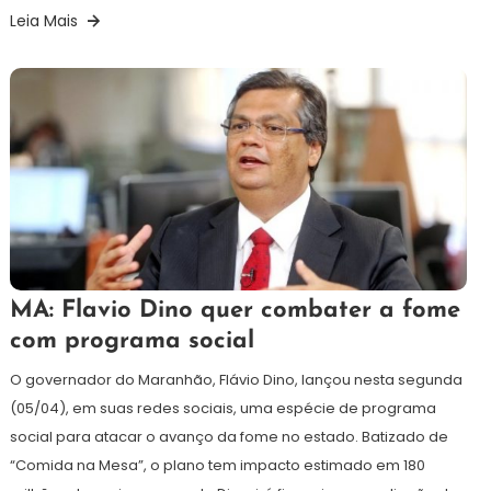
Leia Mais
6
Redação
MA: Flavio Dino quer combater a fome
de
com programa social
abril
de
O governador do Maranhão, Flávio Dino, lançou nesta segunda
2021
(05/04), em suas redes sociais, uma espécie de programa
social para atacar o avanço da fome no estado. Batizado de
“Comida na Mesa”, o plano tem impacto estimado em 180