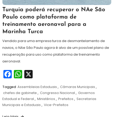
5
Redação
Turquia poderá recuperar o NAe São
de
Paulo como plataforma de
abril
treinamento aeronaval para a
de
2021
Marinha Turca
Vendido para uma empresa turca de desmantelamento de
navios, o NAe São Paulo agora é alvo de um possível plano de
recuperação para uso como plataforma de treinamento
aeronaval.
Facebook
WhatsApp
X
Tagged
Assembleias Estaduais
,
Câmaras Municipais
,
chefes de gabinete
,
Congresso Nacional
,
Governos
Estadual e Federal
,
Ministérios
,
Prefeitos
,
Secretarias
Municipais e Estaduais
,
Vice-Prefeitos
Leia Mais