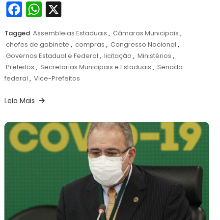
Facebook
WhatsApp
X
Tagged
Assembleias Estaduais
,
Câmaras Municipais
,
chefes de gabinete
,
compras
,
Congresso Nacional
,
Governos Estadual e Federal
,
licitação
,
Ministérios
,
Prefeitos
,
Secretarias Municipais e Estaduais
,
Senado
federal
,
Vice-Prefeitos
Leia Mais