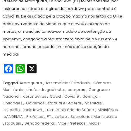
Prefeito de Araraquara, Edinho Silva (PT) foi responsável por
2021
instaurar na cidade o regime de lockdown para combate à
Covid-19. De assolado pela lotação máxima nos leitos da UTI e
pela nova variante de Manaus, que elevou o número de
mortes, o município tornou-se modelo de contenção da
epidemia, chegando a registrar zero óbito pelo vírus em 24
horas na semana passada, um mês após a adoção da
medida.
Facebook
WhatsApp
X
Tagged
Araraquara
,
Assembleias Estaduais
,
Câmaras
Municipais
,
chefes de gabinete
,
compras
,
Congresso
Nacional
,
coronavírus
,
Covid
,
Covid19
,
doença
,
Entidades
,
Governos Estadual e Federal
,
hospitais
,
licitação
,
lockdown
,
Lula
,
Ministério da Saúde
,
Ministérios
,
pANDEMIA
,
Prefeitos
,
PT
,
saúde
,
Secretarias Municipais e
Estaduais
,
Senado federal
,
Vice-Prefeitos
,
vidas