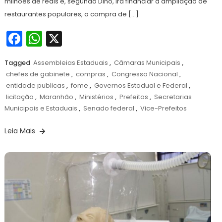
milhões de reais e, segundo Dino, irá financiar a ampliação de
restaurantes populares, a compra de […]
Facebook
WhatsApp
X
Tagged
Assembleias Estaduais
,
Câmaras Municipais
,
chefes de gabinete
,
compras
,
Congresso Nacional
,
entidade publicas
,
fome
,
Governos Estadual e Federal
,
licitação
,
Maranhão
,
Ministérios
,
Prefeitos
,
Secretarias
Municipais e Estaduais
,
Senado federal
,
Vice-Prefeitos
Leia Mais