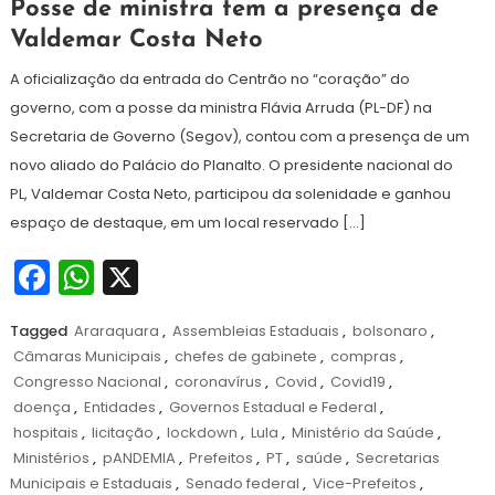
6
Redação
Posse de ministra tem a presença de
de
Valdemar Costa Neto
abril
de
A oficialização da entrada do Centrão no “coração” do
2021
governo, com a posse da ministra Flávia Arruda (PL-DF) na
Secretaria de Governo (Segov), contou com a presença de um
novo aliado do Palácio do Planalto. O presidente nacional do
PL, Valdemar Costa Neto, participou da solenidade e ganhou
espaço de destaque, em um local reservado […]
Facebook
WhatsApp
X
Tagged
Araraquara
,
Assembleias Estaduais
,
bolsonaro
,
Câmaras Municipais
,
chefes de gabinete
,
compras
,
Congresso Nacional
,
coronavírus
,
Covid
,
Covid19
,
doença
,
Entidades
,
Governos Estadual e Federal
,
hospitais
,
licitação
,
lockdown
,
Lula
,
Ministério da Saúde
,
Ministérios
,
pANDEMIA
,
Prefeitos
,
PT
,
saúde
,
Secretarias
Municipais e Estaduais
,
Senado federal
,
Vice-Prefeitos
,