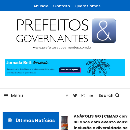
Skip
Anuncie
Contato
Quem Somos
To
Content
A maior revista de gestão municipal do Brasil!
Prefeitos & Governantes
Menu
Search
ANÁPOLIS GO | CEMAD come
Últimas Notícias
30 anos com evento voltado
inclusão e diversidade nest