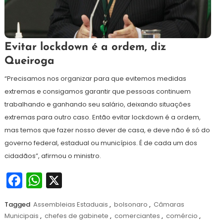
5
Redação
Evitar lockdown é a ordem, diz
de
Queiroga
abril
de
“Precisamos nos organizar para que evitemos medidas
2021
extremas e consigamos garantir que pessoas continuem
trabalhando e ganhando seu salário, deixando situações
extremas para outro caso. Então evitar lockdown é a ordem,
mas temos que fazer nosso dever de casa, e deve não é só do
governo federal, estadual ou municípios. É de cada um dos
cidadãos”, afirmou o ministro.
Facebook
WhatsApp
X
Tagged
Assembleias Estaduais
,
bolsonaro
,
Câmaras
Municipais
,
chefes de gabinete
,
comerciantes
,
comércio
,