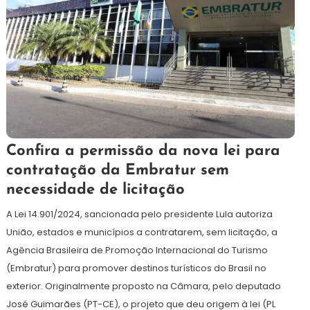
1
Redação
Confira a permissão da nova lei para
de
contratação da Embratur sem
julho
necessidade de licitação
de
2024
A Lei 14.901/2024, sancionada pelo presidente Lula autoriza
União, estados e municípios a contratarem, sem licitação, a
Agência Brasileira de Promoção Internacional do Turismo
(Embratur) para promover destinos turísticos do Brasil no
exterior. Originalmente proposto na Câmara, pelo deputado
José Guimarães (PT-CE), o projeto que deu origem à lei (PL