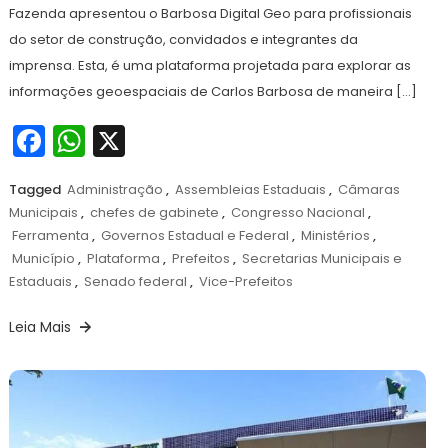
Fazenda apresentou o Barbosa Digital Geo para profissionais
do setor de construção, convidados e integrantes da
imprensa. Esta, é uma plataforma projetada para explorar as
informações geoespaciais de Carlos Barbosa de maneira […]
Facebook
WhatsApp
X
Tagged
Administração
,
Assembleias Estaduais
,
Câmaras
Municipais
,
chefes de gabinete
,
Congresso Nacional
,
Ferramenta
,
Governos Estadual e Federal
,
Ministérios
,
Município
,
Plataforma
,
Prefeitos
,
Secretarias Municipais e
Estaduais
,
Senado federal
,
Vice-Prefeitos
Leia Mais