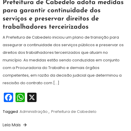
13
Maurilio
Prefeitura de Cabedelo adota medidas
de
para garantir continuidade dos
julho
serviços e preservar direitos de
de
2026
trabalhadores terceirizados
A Prefeitura de Cabedelo iniciou um plano de transição para
assegurar a continuidade dos serviços públicos e preservar os
direitos dos trabalhadores terceirizados que atuam no
município. As medidas estão sendo conduzidas em conjunto
com a Procuradoria do Trabalho e demais órgãos
competentes, em razão da decisão judicial que determinou a
rescisão do contrato com […]
Facebook
WhatsApp
X
Tagged
Administração
,
Prefeitura de Cabedelo
Leia Mais