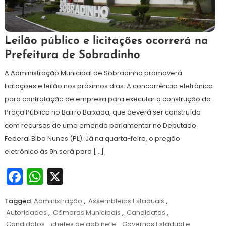
7
Redação
Leilão público e licitações ocorrerá na
de
Prefeitura de Sobradinho
agosto
de
A Administração Municipal de Sobradinho promoverá
2024
licitações e leilão nos próximos dias. A concorrência eletrônica
para contratação de empresa para executar a construção da
Praça Pública no Bairro Baixada, que deverá ser construída
com recursos de uma emenda parlamentar no Deputado
Federal Bibo Nunes (PL). Já na quarta-feira, o pregão
eletrônico às 9h será para […]
Facebook
WhatsApp
X
Tagged
Administração
,
Assembleias Estaduais
,
Autoridades
,
Câmaras Municipais
,
Candidatas
,
Candidatos
,
chefes de gabinete
,
Governos Estadual e