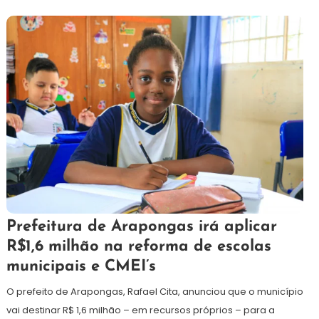
27
Redação
Prefeitura de Arapongas irá aplicar
de
R$1,6 milhão na reforma de escolas
janeiro
municipais e CMEI’s
de
2025
O prefeito de Arapongas, Rafael Cita, anunciou que o município
vai destinar R$ 1,6 milhão – em recursos próprios – para a