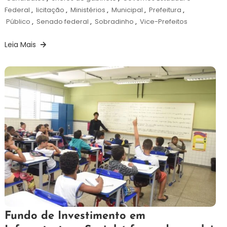
Federal
,
licitação
,
Ministérios
,
Municipal
,
Prefeitura
,
Público
,
Senado federal
,
Sobradinho
,
Vice-Prefeitos
Leia Mais
6
Redação
Fundo de Investimento em
de