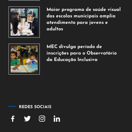
de
Maior programa de saúde visual
agosto
das escolas municipais amplia
de
atendimento para jovens e
2026
adultos
7
de
MEC divulga período de
agosto
inscrições para o Observatório
de
da Educação Inclusiva
2026
7
de
agosto
de
2026
REDES SOCIAIS