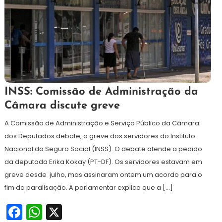
30
Redação
INSS: Comissão de Administração da
de
Câmara discute greve
agosto
de
A Comissão de Administração e Serviço Público da Câmara
2024
dos Deputados debate, a greve dos servidores do Instituto
Nacional do Seguro Social (INSS). O debate atende a pedido
da deputada Erika Kokay (PT-DF). Os servidores estavam em
greve desde julho, mas assinaram ontem um acordo para o
fim da paralisação. A parlamentar explica que a […]
Facebook
WhatsApp
X