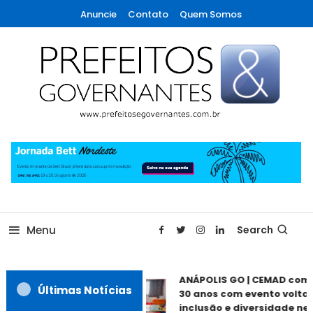
Skip
Anuncie
Contato
Quem Somos
To
Content
A maior revista de gestão municipal do Brasil!
Prefeitos & Governantes
Menu
Search
ANÁPOLIS GO | CEMAD come
Últimas Notícias
30 anos com evento voltado
inclusão e diversidade nest