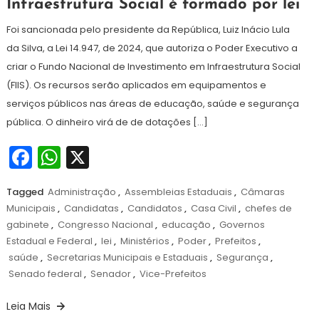
Infraestrutura Social é formado por lei
agosto
de
Foi sancionada pelo presidente da República, Luiz Inácio Lula
2024
da Silva, a Lei 14.947, de 2024, que autoriza o Poder Executivo a
criar o Fundo Nacional de Investimento em Infraestrutura Social
(FIIS). Os recursos serão aplicados em equipamentos e
serviços públicos nas áreas de educação, saúde e segurança
pública. O dinheiro virá de de dotações […]
Facebook
WhatsApp
X
Tagged
Administração
,
Assembleias Estaduais
,
Câmaras
Municipais
,
Candidatas
,
Candidatos
,
Casa Civil
,
chefes de
gabinete
,
Congresso Nacional
,
educação
,
Governos
Estadual e Federal
,
lei
,
Ministérios
,
Poder
,
Prefeitos
,
saúde
,
Secretarias Municipais e Estaduais
,
Segurança
,
Senado federal
,
Senador
,
Vice-Prefeitos
Leia Mais