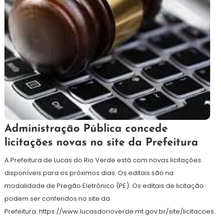
23
Redação
Administração Pública concede
de
licitações novas no site da Prefeitura
outubro
de
A Prefeitura de Lucas do Rio Verde está com novas licitações
2024
disponíveis para os próximos dias. Os editais são na
modalidade de Pregão Eletrônico (PE). Os editais de licitação
podem ser conferidos no site da
Prefeitura: https://www.lucasdorioverde.mt.gov.br/site/licitacoes.